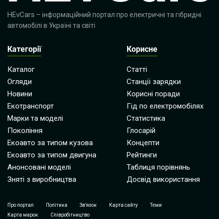
HEvCars
– інформаційний портал про електричні та гібридні
автомобілі в Україні та світі
Категорії
Корисне
Каталог
Статті
Огляди
Станції зарядки
Новини
Корисні поради
Екотранспорт
Гід по електромобілях
Марки та моделі
Статистика
Покоління
Глосарій
Екоавто за типом кузова
Концепти
Екоавто за типом двигуна
Рейтинги
Анонсовані моделі
Таблиця порівнянь
Зняті з виробництва
Досвід використання
Про портал
Політика
Зв’язок
Карта сайту
Теми
Карта марок
Співробітництво