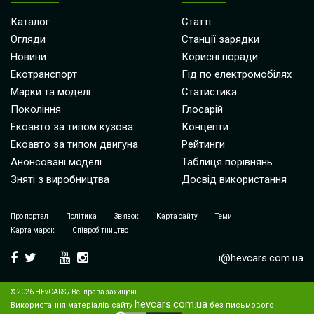
Каталог
Статті
Огляди
Станції зарядки
Новини
Корисні поради
Екотранспорт
Гід по електромобілях
Марки та моделі
Статистика
Покоління
Глосарій
Екоавто за типом кузова
Концепти
Екоавто за типом двигуна
Рейтинги
Анонсовані моделі
Таблиця порівнянь
Зняті з виробництва
Досвід використання
Про портал
Політика
Зв’язок
Карта сайту
Теми
Карта марок
Співробітництво
i@hevcars.com.ua
© 2026 HEvCARS / Всі права захищені
hevcars.com.ua
Використання матеріалів сайту
без письмового