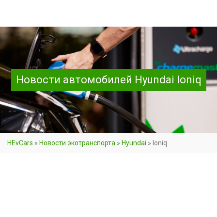
Новости автомобилей Hyundai Ioniq
HEvCars
»
Новости экотранспорта
»
Hyundai
»
Ioniq