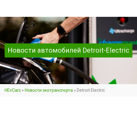
Новости автомобилей Detroit-Electric
HEvCars
»
Новости экотранспорта
»
Detroit Electric