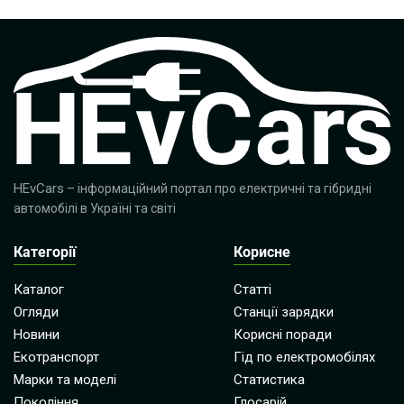
HEvCars
– інформаційний портал про електричні та гібридні
автомобілі в Україні та світі
Категорії
Корисне
Каталог
Статті
Огляди
Станції зарядки
Новини
Корисні поради
Екотранспорт
Гід по електромобілях
Марки та моделі
Статистика
Покоління
Глосарій