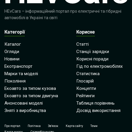
HEvCars
– інформаційний портал про електричні та гібридні
автомобілі в Україні та світі
Категорії
Корисне
Каталог
Статті
Огляди
Станції зарядки
Новини
Корисні поради
Екотранспорт
Гід по електромобілях
Марки та моделі
Статистика
Покоління
Глосарій
Екоавто за типом кузова
Концепти
Екоавто за типом двигуна
Рейтинги
Анонсовані моделі
Таблиця порівнянь
Зняті з виробництва
Досвід використання
Про портал
Політика
Зв’язок
Карта сайту
Теми
Карта марок
Співробітництво