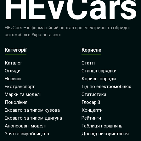
HEvCars
– інформаційний портал про електричні та гібридні
автомобілі в Україні та світі
Категорії
Корисне
Каталог
Статті
Огляди
Станції зарядки
Новини
Корисні поради
Екотранспорт
Гід по електромобілях
Марки та моделі
Статистика
Покоління
Глосарій
Екоавто за типом кузова
Концепти
Екоавто за типом двигуна
Рейтинги
Анонсовані моделі
Таблиця порівнянь
Зняті з виробництва
Досвід використання