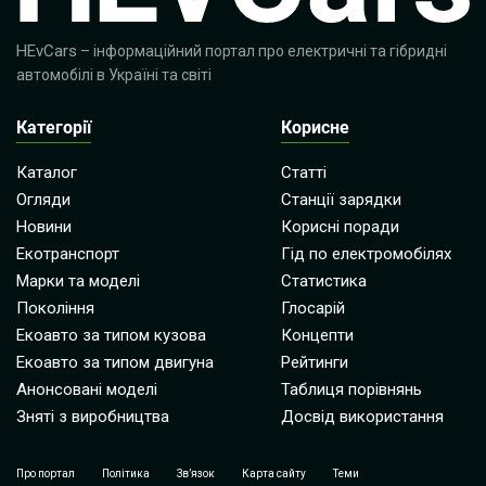
HEvCars
– інформаційний портал про електричні та гібридні
автомобілі в Україні та світі
Категорії
Корисне
Каталог
Статті
Огляди
Станції зарядки
Новини
Корисні поради
Екотранспорт
Гід по електромобілях
Марки та моделі
Статистика
Покоління
Глосарій
Екоавто за типом кузова
Концепти
Екоавто за типом двигуна
Рейтинги
Анонсовані моделі
Таблиця порівнянь
Зняті з виробництва
Досвід використання
Про портал
Політика
Зв’язок
Карта сайту
Теми