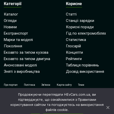
Категорії
Корисне
Каталог
Статті
Огляди
Станції зарядки
Новини
Корисні поради
Екотранспорт
Гід по електромобілях
Марки та моделі
Статистика
Покоління
Глосарій
Екоавто за типом кузова
Концепти
Екоавто за типом двигуна
Рейтинги
Анонсовані моделі
Таблиця порівнянь
Зняті з виробництва
Досвід використання
Про портал
Політика
Зв’язок
Карта сайту
Теми
Карта марок
Співробітництво
Продовжуючи переглядати HEvCars.com.ua, ви
підтверджуєте, що ознайомилися з Правилами
i@hevcars.com.ua
користування сайтом та погоджуєтесь на використання
файлів cookie.
© 2026 HEvCARS / Всі права захищені