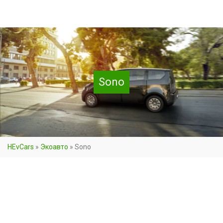
Sono
HEvCars
»
Экоавто
»
Sono