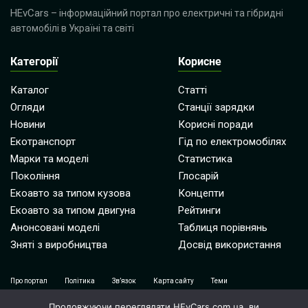
HEvCars
– інформаційний портал про електричні та гібридні
автомобілі в Україні та світі
Категорії
Корисне
Каталог
Статті
Огляди
Станції зарядки
Новини
Корисні поради
Екотранспорт
Гід по електромобілях
Марки та моделі
Статистика
Покоління
Глосарій
Екоавто за типом кузова
Концепти
Екоавто за типом двигуна
Рейтинги
Анонсовані моделі
Таблиця порівнянь
Зняті з виробництва
Досвід використання
Про портал
Політика
Зв’язок
Карта сайту
Теми
Карта марок
Співробітництво
Продовжуючи переглядати HEvCars.com.ua, ви