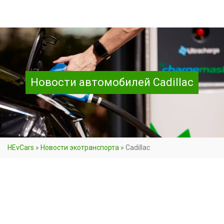
Новости автомобилей Cadillac
HEvCars
»
Новости экотранспорта
»
Cadillac