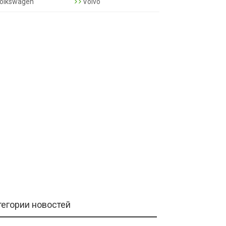
olkswagen
Volvo
тегории новостей