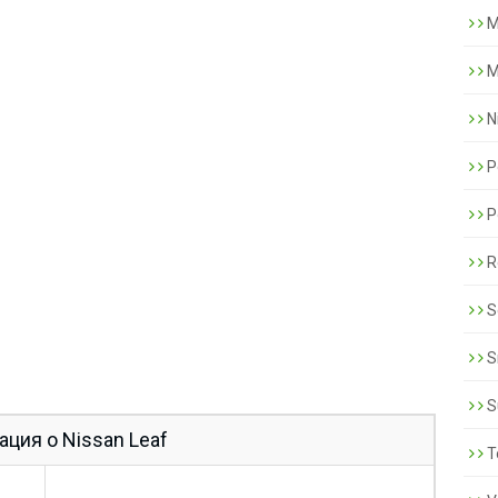
M
M
N
P
P
R
S
S
S
ция о Nissan Leaf
T