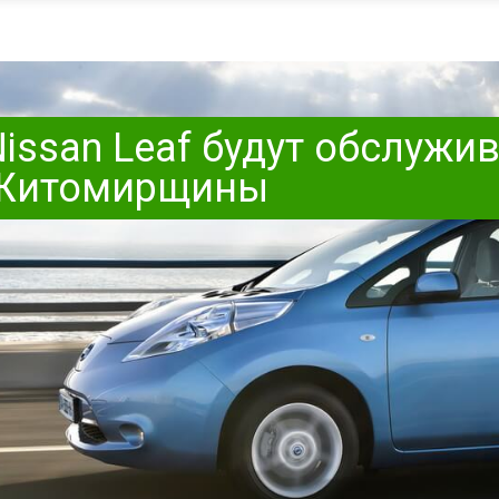
ssan Leaf будут обслужи
 Житомирщины