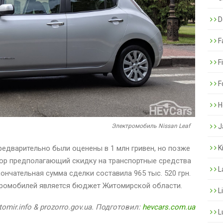
De
F
F
F
H
Электромобиль Nissan Leaf
J
едварительно были оценены в 1 млн гривен, но позже
K
ор предполагающий скидку на транспортные средства
L
кончательная сумма сделки составила 965 тыс. 520 грн.
ромобилей является бюджет Житомирской области.
L
omir.info & prozorro.gov.ua. Подготовил:
hevcars.com.ua
L