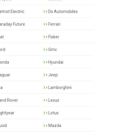
troit Electric
Ds Automobiles
araday Future
Ferrari
iat
Fisker
ord
Gmc
onda
Hyundai
aguar
Jeep
ia
Lamborghini
and Rover
Lexus
ightyear
Lotus
ucid
Mazda