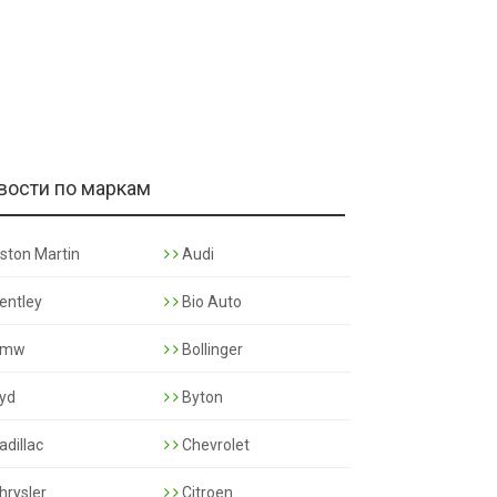
вости по маркам
ston Martin
Audi
entley
Bio Auto
mw
Bollinger
yd
Byton
adillac
Chevrolet
hrysler
Citroen