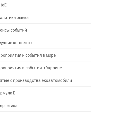
toE
алитика рынка
онсы событий
дущие концепты
роприятия и события в мире
роприятия и события в Украине
ятые с производства экоавтомобили
рмула Е
ергетика