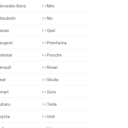
ercedes-Benz
Mini
itsubishi
Nio
issan
Opel
eugeot
Pininfarina
olestar
Porsche
enault
Rivian
eat
Skoda
mart
Sono
ubaru
Tesla
oyota
Uniti