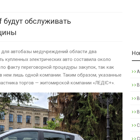
f будут обслуживать
щины
 для автобазы медучреждений области два
Но
ть купленных электрических авто составила около
 по факту переговорной процедуры закупок, так как
A
 в нем лишь одной компании. Таким образом, указанные
частника торгов — житомирской компании «ЛЕДІС+».
B
B
B
C
C