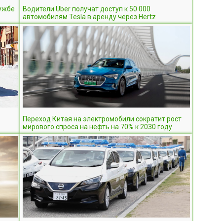
лужбе
Водители Uber получат доступ к 50 000
автомобилям Tesla в аренду через Hertz
Переход Китая на электромобили сократит рост
мирового спроса на нефть на 70% к 2030 году