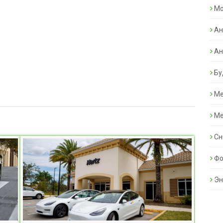
Mo
Ан
Ан
Бу
Ме
Ме
Сн
Фо
Эн