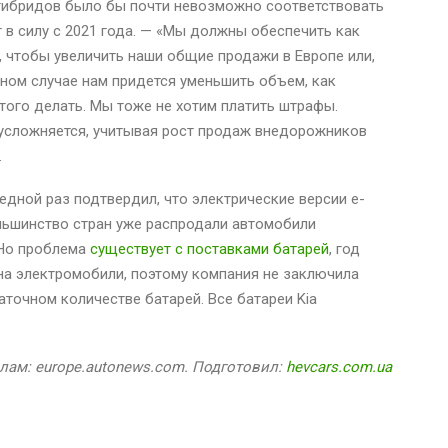
гибридов было бы почти невозможно соответствовать
 в силу с 2021 года. — «Мы должны обеспечить как
 чтобы увеличить наши общие продажи в Европе или,
вном случае нам придется уменьшить объем, как
того делать. Мы тоже не хотим платить штрафы.
усложняется, учитывая рост продаж внедорожников
.
едной раз подтвердил, что электрические версии e-
ольшинство стран уже распродали автомобили
. Но проблема
существует с поставками батарей
, год
на электромобили, поэтому компания не заключила
аточном количестве батарей. Все батареи Kia
лам: europe.autonews.com. Подготовил:
hevcars.com.ua