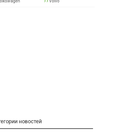
olkswagen
Volvo
тегории новостей