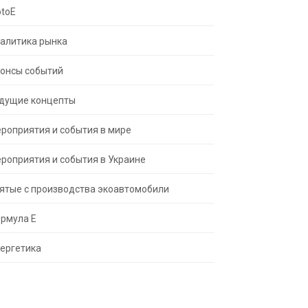
toE
алитика рынка
онсы событий
дущие концепты
роприятия и события в мире
роприятия и события в Украине
ятые с производства экоавтомобили
рмула Е
ергетика