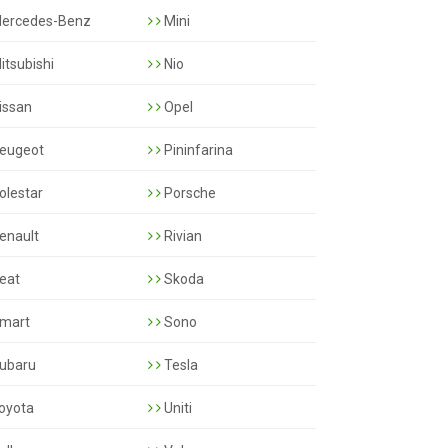
ercedes-Benz
Mini
itsubishi
Nio
issan
Opel
eugeot
Pininfarina
olestar
Porsche
enault
Rivian
eat
Skoda
mart
Sono
ubaru
Tesla
oyota
Uniti