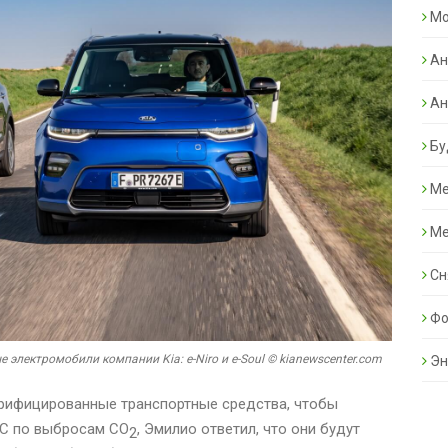
Mo
Ан
Ан
Бу
Ме
Ме
Сн
Фо
е электромобили компании Kia: e-Niro и e-Soul © kianewscenter.com
Эн
ктрифицированные транспортные средства, чтобы
ЕС по выбросам CO
, Эмилио ответил, что они будут
2