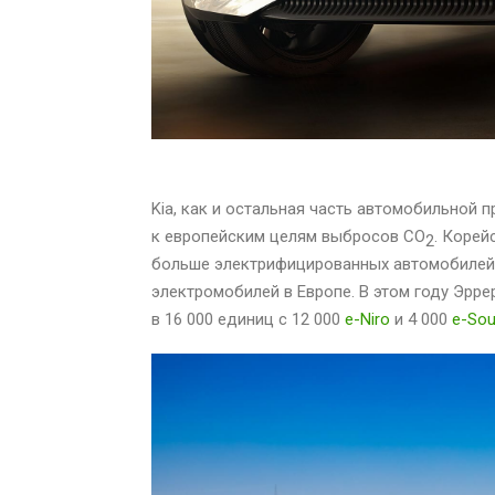
Kia, как и остальная часть автомобильной 
к европейским целям выбросов CO
. Корей
2
больше электрифицированных автомобилей. 
электромобилей в Европе. В этом году Эрр
в 16 000 единиц с 12 000
e-Niro
и 4 000
e-Sou