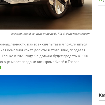
V
Электрический концепт Imagine By Kia © kianewscenter.com
промышленности, изо всех сил пытается приблизиться
ская компания хочет добиться этого явно, продавая
Только в 2020 году Kia должна будет продать 40 000
ера оценивает продажи электромобилей в Европе
l
.
Ка