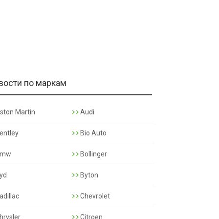
вости по маркам
ston Martin
Audi
entley
Bio Auto
mw
Bollinger
yd
Byton
adillac
Chevrolet
hrysler
Citroen