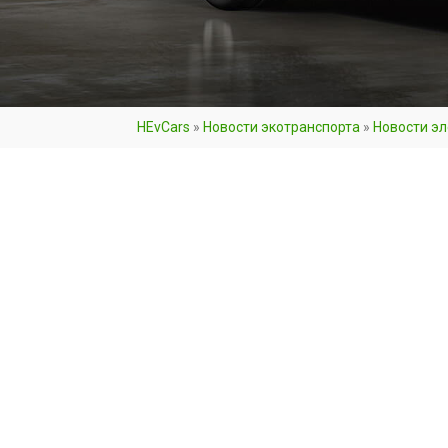
HEvCars
»
Новости экотранспорта
»
Новости э