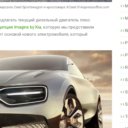
M
ерсала Ceed Sportswagon и кроссовера XCeed © kiapressoffice.com
M
едлагать текущий дизельный двигатель плюс
епция Imagine by Kia
, которую мы представили
N
нет основой нового электромобиля, который
P
P
R
S
S
S
T