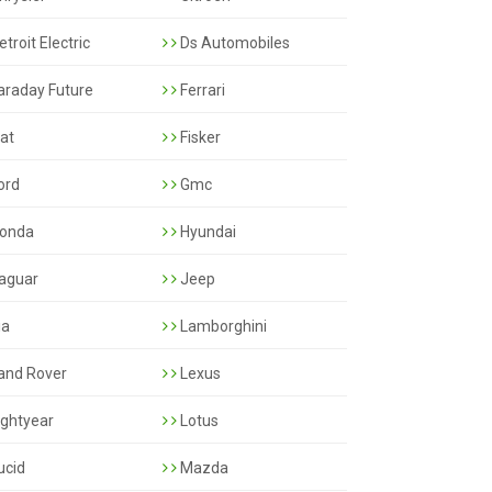
troit Electric
Ds Automobiles
araday Future
Ferrari
iat
Fisker
ord
Gmc
onda
Hyundai
aguar
Jeep
ia
Lamborghini
and Rover
Lexus
ightyear
Lotus
ucid
Mazda