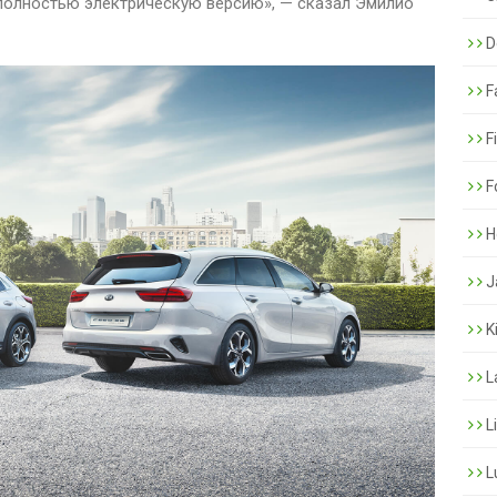
полностью электрическую версию», — сказал Эмилио
De
F
F
F
H
J
K
L
L
L