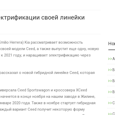
ектрификации своей линейки
milio Herrera) Kia рассматривает возможность
Но
своей модели Ceed, а также выпустит еще одну, новую
к 2021 году, и наращивает электрификацию через
A
B
рассказал о новой гибридной линейке Ceed, которая
B
иверсала Ceed Sportswagon и кроссовера XCeed
B
м начнется в конце ноября на нашем заводе в Жилине,
январе 2020 года. Также в ноябре стартует гибридная
C
каждый вариант Ceed получит некоторую форму
C