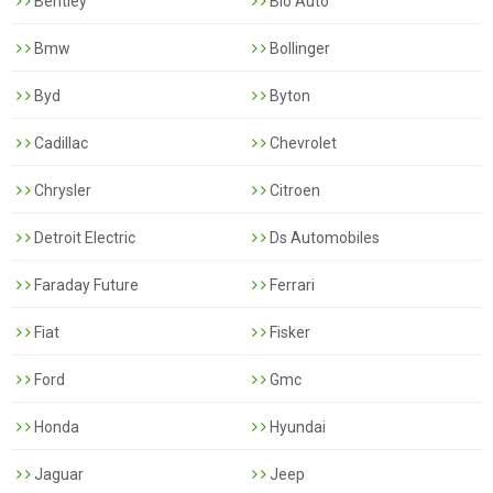
Bentley
Bio Auto
Bmw
Bollinger
Byd
Byton
Cadillac
Chevrolet
Chrysler
Citroen
Detroit Electric
Ds Automobiles
Faraday Future
Ferrari
Fiat
Fisker
Ford
Gmc
Honda
Hyundai
Jaguar
Jeep