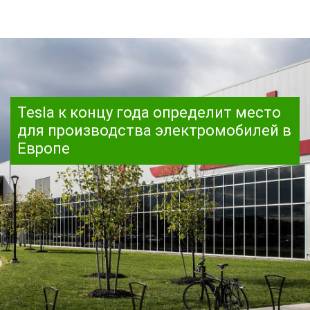
Tesla к концу года определит место
для производства электромобилей в
Европе