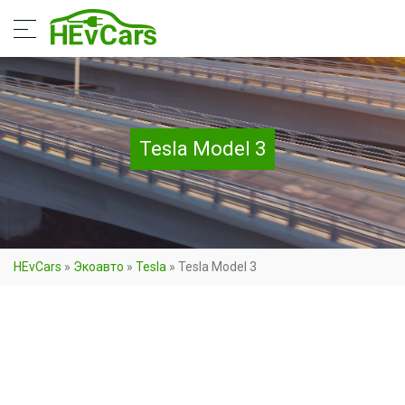
Tesla Model 3
HEvCars
»
Экоавто
»
Tesla
»
Tesla Model 3