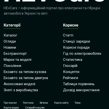
HEvCars
– інформаційний портал про електричні та гібридні
автомобілі в Україні та світі
Категорії
Корисне
Каталог
Статті
Огляди
Станції зарядки
Новини
Корисні поради
Екотранспорт
Гід по електромобілях
Марки та моделі
Статистика
Покоління
Глосарій
Екоавто за типом кузова
Концепти
Екоавто за типом двигуна
Рейтинги
Анонсовані моделі
Таблиця порівнянь
Зняті з виробництва
Досвід використання
Про портал
Політика
Зв’язок
Карта сайту
Теми
Карта марок
Співробітництво