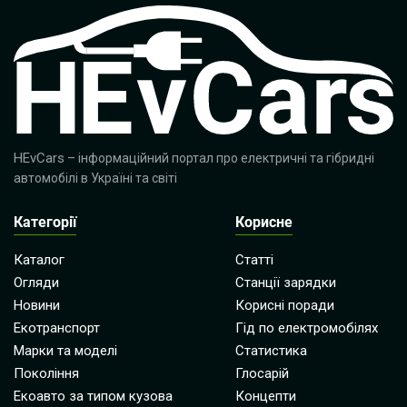
HEvCars
– інформаційний портал про електричні та гібридні
автомобілі в Україні та світі
Категорії
Корисне
Каталог
Статті
Огляди
Станції зарядки
Новини
Корисні поради
Екотранспорт
Гід по електромобілях
Марки та моделі
Статистика
Покоління
Глосарій
Екоавто за типом кузова
Концепти