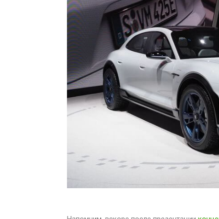
Напомним, вскоре после презентации
конце