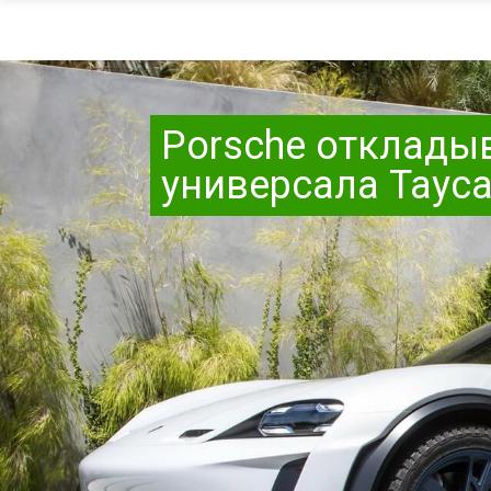
Porsche отклады
универсала Tayc