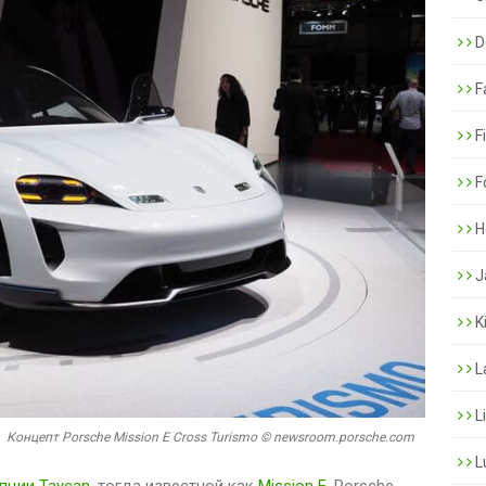
De
F
F
F
H
J
K
L
L
Концепт Porsche Mission E Cross Turismo © newsroom.porsche.com
L
пции Taycan
, тогда известной как
Mission E
, Porsche