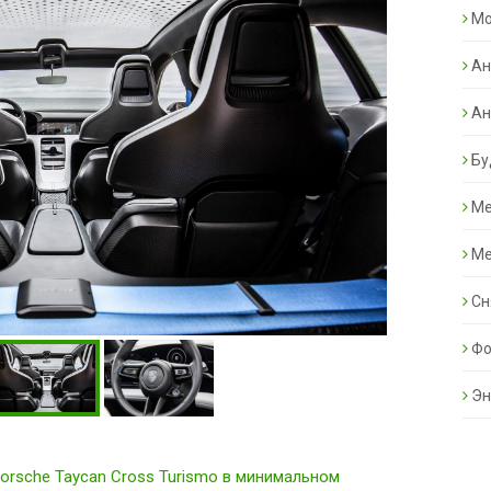
Mo
Ан
Ан
Бу
Ме
Ме
Сн
Фо
Эн
orsche Taycan Cross Turismo в минимальном