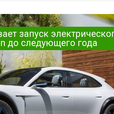
вает запуск электрическо
an до следующего года