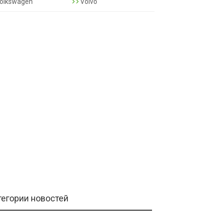
olkswagen
Volvo
тегории новостей