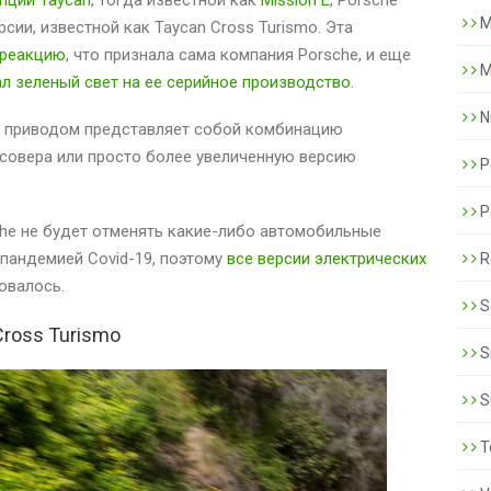
M
сии, известной как Taycan Cross Turismo. Эта
 реакцию
, что признала сама компания Porsche, и еще
M
ал зеленый свет на ее серийное производство
.
N
м приводом представляет собой комбинацию
ссовера или просто более увеличенную версию
P
P
he не будет отменять какие-либо автомобильные
 пандемией Covid-19, поэтому
все версии электрических
R
ровалось.
S
Cross Turismo
S
S
T