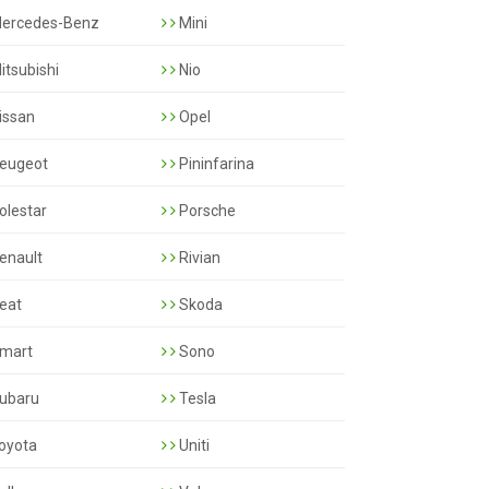
ercedes-Benz
Mini
itsubishi
Nio
issan
Opel
eugeot
Pininfarina
olestar
Porsche
enault
Rivian
eat
Skoda
mart
Sono
ubaru
Tesla
oyota
Uniti