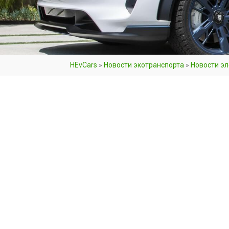
HEvCars
»
Новости экотранспорта
»
Новости э