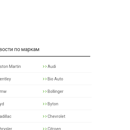
вости по маркам
ston Martin
Audi
entley
Bio Auto
mw
Bollinger
yd
Byton
adillac
Chevrolet
hrysler
Citroen