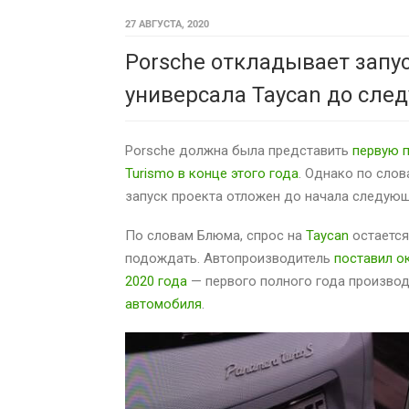
27 АВГУСТА, 2020
Porsche откладывает запу
универсала Taycan до сле
Porsche должна была представить
первую 
Turismo в конце этого года
. Однако по сло
запуск проекта отложен до начала следующ
По словам Блюма, спрос на
Taycan
остается
подождать. Автопроизводитель
поставил о
2020 года
— первого полного года произво
автомобиля
.