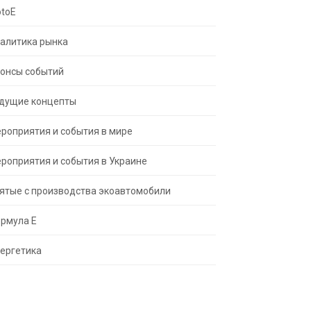
toE
алитика рынка
онсы событий
дущие концепты
роприятия и события в мире
роприятия и события в Украине
ятые с производства экоавтомобили
рмула Е
ергетика