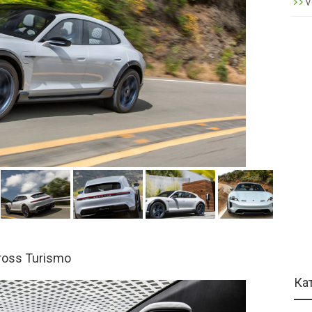
V
ross Turismo
Ка