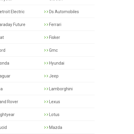
troit Electric
Ds Automobiles
araday Future
Ferrari
iat
Fisker
ord
Gmc
onda
Hyundai
aguar
Jeep
ia
Lamborghini
and Rover
Lexus
ightyear
Lotus
ucid
Mazda