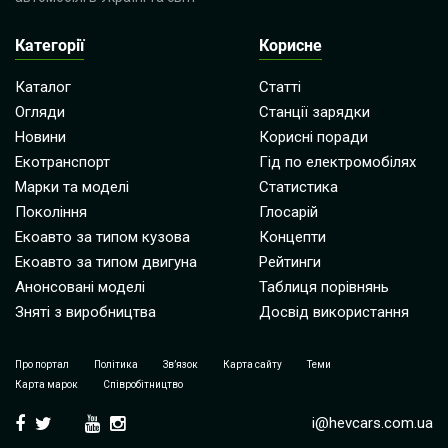
Категорії
Корисне
Каталог
Статті
Огляди
Станції зарядки
Новини
Корисні поради
Екотранспорт
Гід по електромобілях
Марки та моделі
Статистика
Покоління
Глосарій
Екоавто за типом кузова
Концепти
Екоавто за типом двигуна
Рейтинги
Анонсовані моделі
Таблиця порівнянь
Зняті з виробництва
Досвід використання
Про портал
Політика
Зв’язок
Карта сайту
Теми
Карта марок
Співробітництво
i@hevcars.com.ua