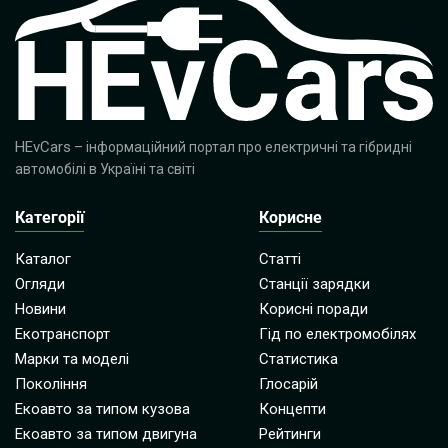
HEvCars
– інформаційний портал про електричні та гібридні
автомобілі в Україні та світі
Категорії
Корисне
Каталог
Статті
Огляди
Станції зарядки
Новини
Корисні поради
Екотранспорт
Гід по електромобілях
Марки та моделі
Статистика
Покоління
Глосарій
Екоавто за типом кузова
Концепти
Екоавто за типом двигуна
Рейтинги