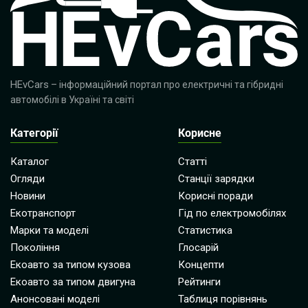
HEvCars
– інформаційний портал про електричні та гібридні
автомобілі в Україні та світі
Категорії
Корисне
Каталог
Статті
Огляди
Станції зарядки
Новини
Корисні поради
Екотранспорт
Гід по електромобілях
Марки та моделі
Статистика
Покоління
Глосарій
Екоавто за типом кузова
Концепти
Екоавто за типом двигуна
Рейтинги
Анонсовані моделі
Таблиця порівнянь