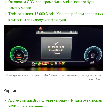
Отголоски ДВС: электромобиль Audi e-tron требует
замену масла
Tesla отзывает 15 000 Model X из-за проблем крепежных
компонентов гидроусилителя руля
Электрические кроссоверы Audi e-tron запрашивают замену масла ©
electrek.co
Украина:
Audi e-tron quattro получил награду «Лучший электрокар
2020 года в Украине»