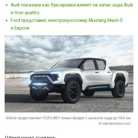
Audi показала как буксировка влияет на запас хода Audi
e-tron quattro
Ford представил электрокроссовер Mustang Mach-E
в Европе
Nikola представляет FCEV/BEV пикап Badger с запасом хода до 965 км
© nikolamotor.com
Шпионские снимки: