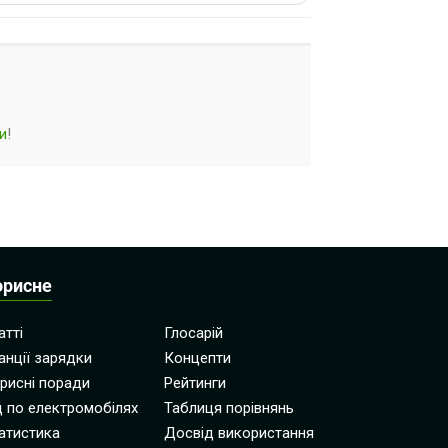
и
!
орисне
атті
Глосарій
анції зарядки
Концепти
рисні поради
Рейтинги
д по електромобілях
Таблиця порівнянь
атистика
Досвід використання