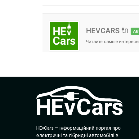
HEVCARS 🔌
АВ
Читайте самые интересн
– інформаційний портал про
HEvCars
електричні та гібридні автомобілі в