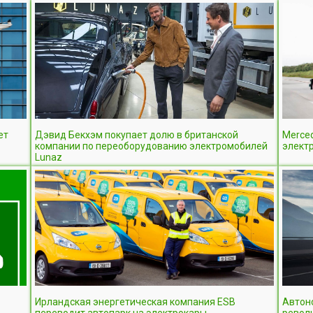
ет
Дэвид Бекхэм покупает долю в британской
Merce
компании по переоборудованию электромобилей
электр
Lunaz
Ирландская энергетическая компания ESB
Автоно
переводит автопарк на электрокары
револ