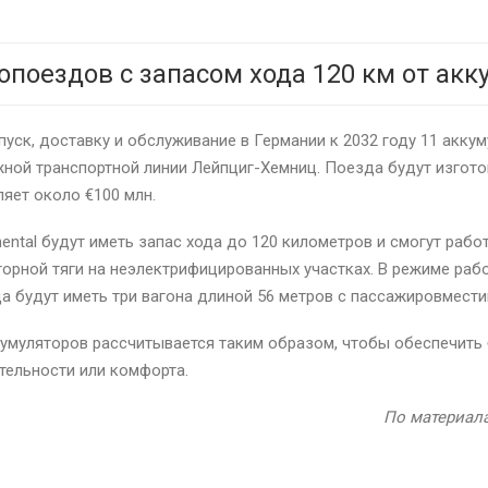
опоездов с запасом хода 120 км от ак
уск, доставку и обслуживание в Германии к 2032 году 11 акку
жной транспортной линии Лейпциг-Хемниц. Поезда будут изгото
яет около €100 млн.
inental будут иметь запас хода до 120 километров и смогут раб
яторной тяги на неэлектрифицированных участках. В режиме ра
да будут иметь три вагона длиной 56 метров с пассажировмест
кумуляторов рассчитывается таким образом, чтобы обеспечить
тельности или комфорта.
По материала