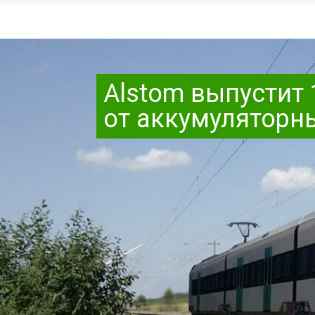
Alstom выпустит 
от аккумуляторн