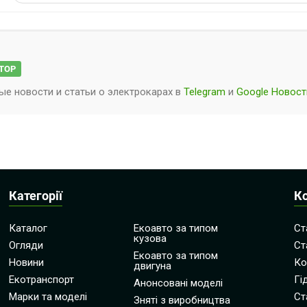
ТОР
ые новости и статьи о
электрокарах
в
Telegram
и
Google Новост
Категорії
К
Каталог
Екоавто за типом
Ст
кузова
Огляди
Ст
Екоавто за типом
Новини
Ко
двигуна
Екотранспорт
Гі
Анонсовані моделі
Марки та моделі
Ст
Зняті з виробництва