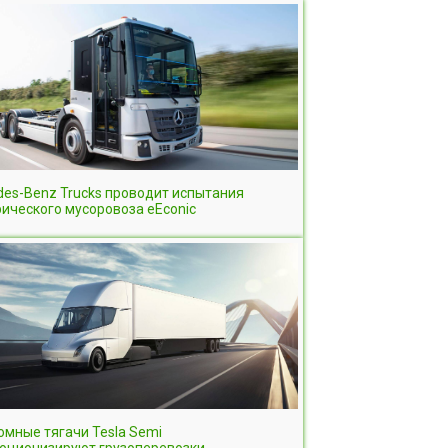
des-Benz Trucks проводит испытания
ического мусоровоза eEconic
мные тягачи Tesla Semi
юционизируют грузоперевозки