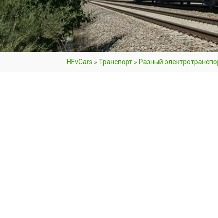
HEvCars
»
Транспорт
»
Разный электротранспо