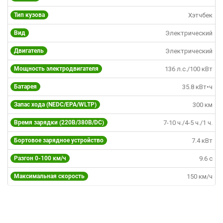
Тип кузова
Хэтчбек
Вид
Электрический
Двигатель
Электрический
Мощность электродвигателя
136 л.с./100 кВт
Батарея
35.8 кВт•ч
Запас хода (NEDC/EPA/WLTP)
300 км
Время зарядки (220В/380B/DC)
7-10 ч./4-5 ч./1 ч.
Бортовое зарядное устройство
7.4 кВт
Разгон 0-100 км/ч
9.6 c
Максимальная скорость
150 км/ч