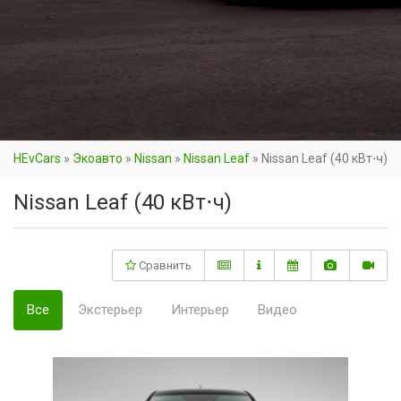
HEvCars
»
Экоавто
»
Nissan
»
Nissan Leaf
»
Nissan Leaf (40 кВт⋅ч)
Nissan Leaf (40 кВт⋅ч)
Сравнить
Все
Экстерьер
Интерьер
Видео