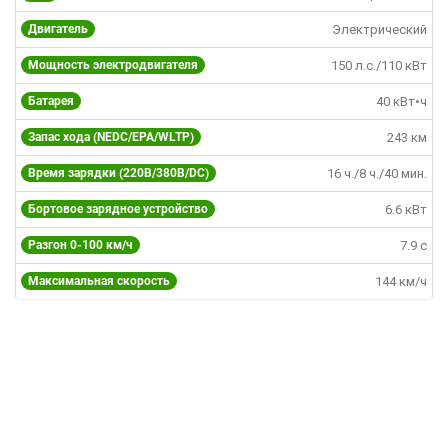
Двигатель
Электрический
Мощность электродвигателя
150 л.с./110 кВт
Батарея
40 кВт•ч
Запас хода (NEDC/EPA/WLTP)
243 км
Время зарядки (220В/380B/DC)
16 ч./8 ч./40 мин.
Бортовое зарядное устройство
6.6 кВт
Разгон 0-100 км/ч
7.9 c
Максимальная скорость
144 км/ч