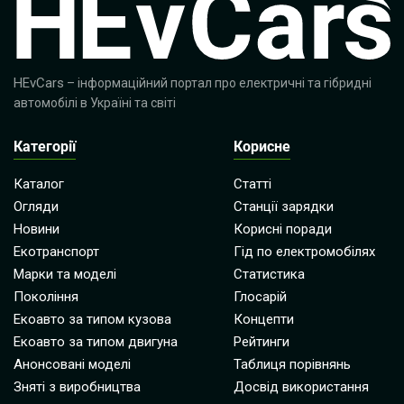
HEvCars
– інформаційний портал про електричні та гібридні
автомобілі в Україні та світі
Категорії
Корисне
Каталог
Статті
Огляди
Станції зарядки
Новини
Корисні поради
Екотранспорт
Гід по електромобілях
Марки та моделі
Статистика
Покоління
Глосарій
Екоавто за типом кузова
Концепти
Екоавто за типом двигуна
Рейтинги
Анонсовані моделі
Таблиця порівнянь
Зняті з виробництва
Досвід використання