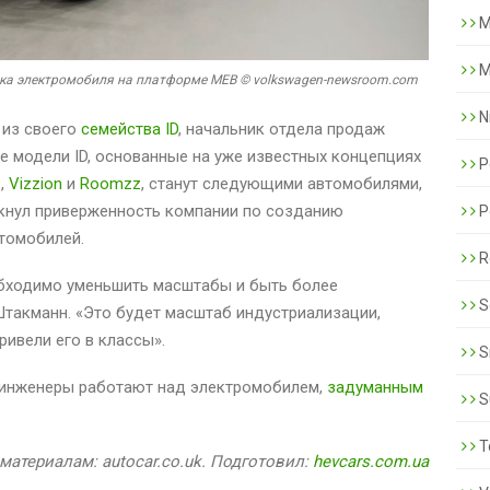
M
M
а электромобиля на платформе MEB © volkswagen-newsroom.com
N
из своего
семейства ID
, начальник отдела продаж
е модели ID, основанные на уже известных концепциях
P
z
,
Vizzion
и
Roomzz
, станут следующими автомобилями,
ркнул приверженность компании по созданию
P
томобилей.
R
обходимо уменьшить масштабы и быть более
S
Штакманн. «Это будет масштаб индустриализации,
ривели его в классы».
S
о инженеры работают над электромобилем,
задуманным
S
T
материалам: autocar.co.uk. Подготовил:
hevcars.com.ua