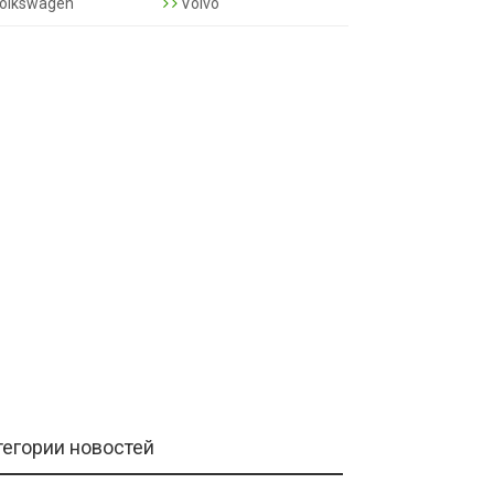
olkswagen
Volvo
тегории новостей