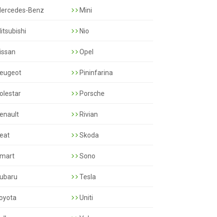
ercedes-Benz
Mini
itsubishi
Nio
issan
Opel
eugeot
Pininfarina
olestar
Porsche
enault
Rivian
eat
Skoda
mart
Sono
ubaru
Tesla
oyota
Uniti