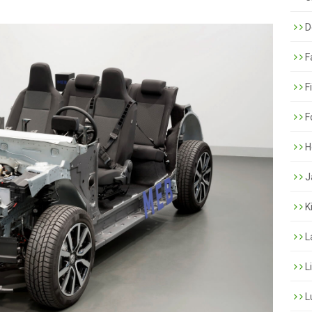
De
F
F
F
H
J
K
L
L
L