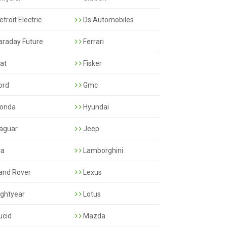
troit Electric
Ds Automobiles
araday Future
Ferrari
iat
Fisker
ord
Gmc
onda
Hyundai
aguar
Jeep
ia
Lamborghini
and Rover
Lexus
ightyear
Lotus
ucid
Mazda