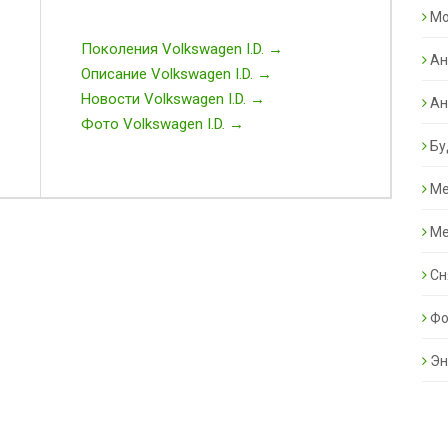
Mo
Поколения Volkswagen I.D. →
Ан
Описание Volkswagen I.D. →
Новости Volkswagen I.D. →
Ан
Фото Volkswagen I.D. →
Бу
Ме
Ме
Сн
Фо
Эн