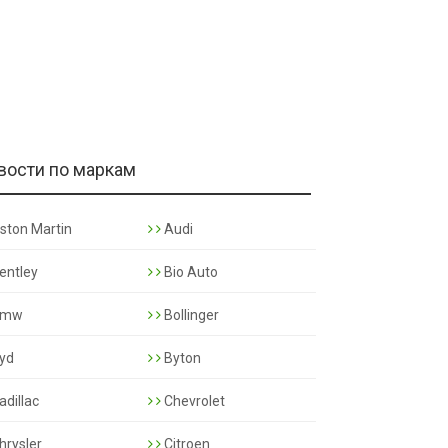
вости по маркам
ston Martin
Audi
entley
Bio Auto
mw
Bollinger
yd
Byton
adillac
Chevrolet
hrysler
Citroen