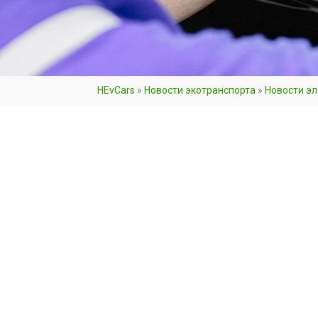
HEvCars
»
Новости экотранспорта
»
Новости э