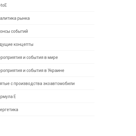
toE
алитика рынка
онсы событий
дущие концепты
роприятия и события в мире
роприятия и события в Украине
ятые с производства экоавтомобили
рмула Е
ергетика