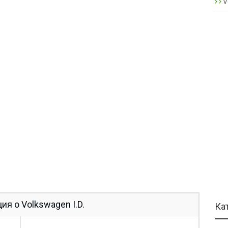
V
я о Volkswagen I.D.
Ка