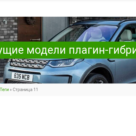
дущие модели плагин-гибр
Теги
»
Страница 11