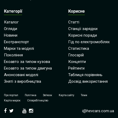
Категорії
Корисне
Каталог
Статті
Огляди
Станції зарядки
Новини
Корисні поради
Екотранспорт
Гід по електромобілях
Марки та моделі
Статистика
Покоління
Глосарій
Екоавто за типом кузова
Концепти
Екоавто за типом двигуна
Рейтинги
Анонсовані моделі
Таблиця порівнянь
Зняті з виробництва
Досвід використання
Про портал
Політика
Зв’язок
Карта сайту
Теми
Карта марок
Співробітництво
i@hevcars.com.ua