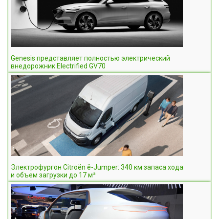
Genesis представляет полностью электрический
внедорожник Electrified GV70
Электрофургон Citroën ë-Jumper: 340 км запаса хода
и объем загрузки до 17 м³