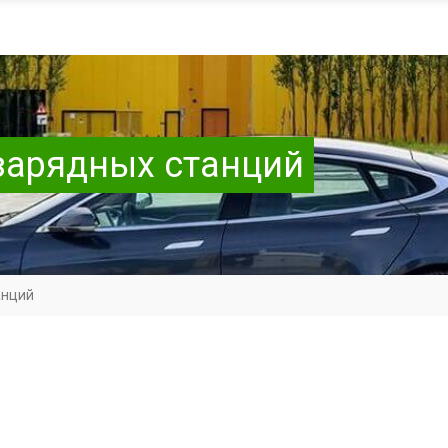
зарядных станций
анций