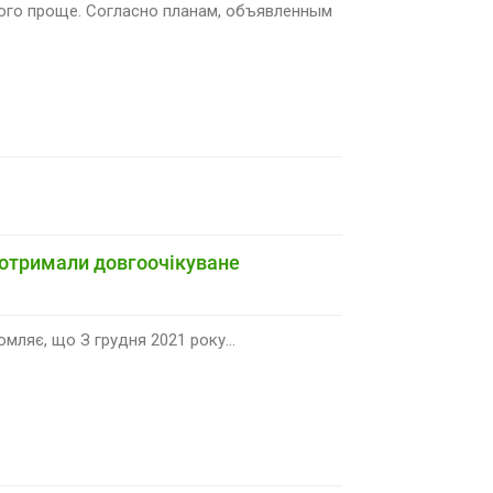
ого проще. Согласно планам, объявленным
і отримали довгоочікуване
ляє, що З грудня 2021 року...