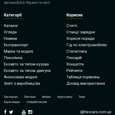
автомобілі в Україні та світі
Категорії
Корисне
Каталог
Статті
Огляди
Станції зарядки
Новини
Корисні поради
Екотранспорт
Гід по електромобілях
Марки та моделі
Статистика
Покоління
Глосарій
Екоавто за типом кузова
Концепти
Екоавто за типом двигуна
Рейтинги
Анонсовані моделі
Таблиця порівнянь
Зняті з виробництва
Досвід використання
Про портал
Політика
Зв’язок
Карта сайту
Теми
Карта марок
Співробітництво
i@hevcars.com.ua