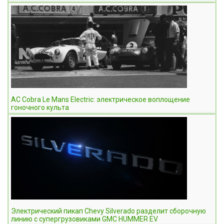
AC Cobra Le Mans Electric: электрическое воплощение
гоночного культа
Электрический пикап Chevy Silverado разделит сборочную
линию с супергрузовиками GMC HUMMER EV