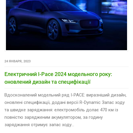
24 ЯНВАРЯ, 2023
Електричний I-Pace 2024 модельного року:
оновлений дизайн та специфікації
Вдосконалений модельний ряд І-PACE: виразніший дизайн,
оновлені специфікації, додані версії R-Dynamic Запас ходу
та швидке заряджання: електромобіль долає 470 км із
повністю зарядженим акумулятором, за годину
заряджання отримує запас ходу…