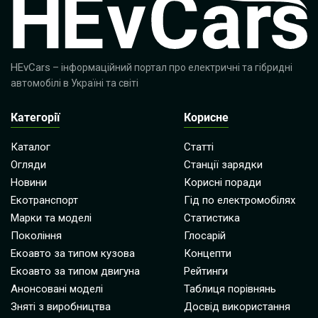
HEvCars
– інформаційний портал про електричні та гібридні
автомобілі в Україні та світі
Категорії
Корисне
Каталог
Статті
Огляди
Станції зарядки
Новини
Корисні поради
Екотранспорт
Гід по електромобілях
Марки та моделі
Статистика
Покоління
Глосарій
Екоавто за типом кузова
Концепти
Екоавто за типом двигуна
Рейтинги
Анонсовані моделі
Таблиця порівнянь
Зняті з виробництва
Досвід використання