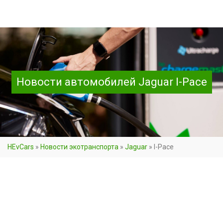
Новости автомобилей Jaguar I-Pace
HEvCars
»
Новости экотранспорта
»
Jaguar
»
I-Pace