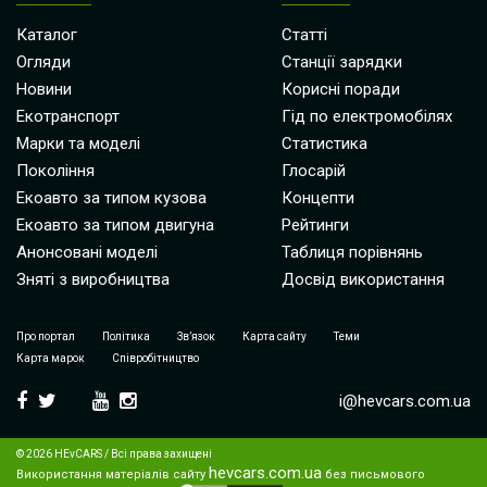
Каталог
Статті
Огляди
Станції зарядки
Новини
Корисні поради
Екотранспорт
Гід по електромобілях
Марки та моделі
Статистика
Покоління
Глосарій
Екоавто за типом кузова
Концепти
Екоавто за типом двигуна
Рейтинги
Анонсовані моделі
Таблиця порівнянь
Зняті з виробництва
Досвід використання
Про портал
Політика
Зв’язок
Карта сайту
Теми
Карта марок
Співробітництво
i@hevcars.com.ua
© 2026 HEvCARS / Всі права захищені
hevcars.com.ua
Використання матеріалів сайту
без письмового