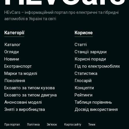
HEvCars
– інформаційний портал про електричні та гібридні
автомобілі в Україні та світі
Категорії
Корисне
Каталог
Статті
Огляди
Станції зарядки
Новини
Корисні поради
Екотранспорт
Гід по електромобілях
Марки та моделі
Статистика
Покоління
Глосарій
Екоавто за типом кузова
Концепти
Екоавто за типом двигуна
Рейтинги
Анонсовані моделі
Таблиця порівнянь
Зняті з виробництва
Досвід використання
Про портал
Політика
Зв’язок
Карта сайту
Теми