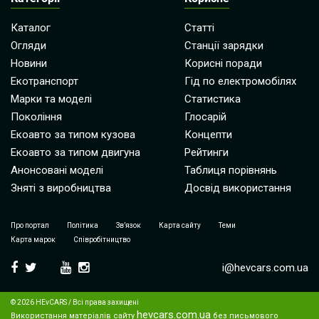
Каталог
Статті
Огляди
Станції зарядки
Новини
Корисні поради
Екотранспорт
Гід по електромобілях
Марки та моделі
Статистика
Покоління
Глосарій
Екоавто за типом кузова
Концепти
Екоавто за типом двигуна
Рейтинги
Анонсовані моделі
Таблиця порівнянь
Зняті з виробництва
Досвід використання
Про портал
Політика
Зв’язок
Карта сайту
Теми
Карта марок
Співробітництво
i@hevcars.com.ua
© 2026 HEvCARS / Всі права захищені
hevcars.com.ua
Використання матеріалів сайту
без письмового