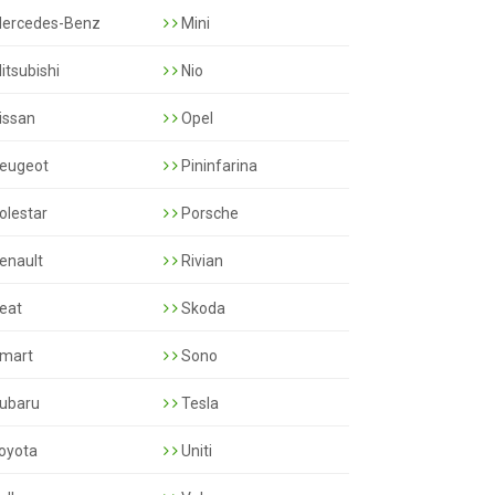
ercedes-Benz
Mini
itsubishi
Nio
issan
Opel
eugeot
Pininfarina
olestar
Porsche
enault
Rivian
eat
Skoda
mart
Sono
ubaru
Tesla
oyota
Uniti