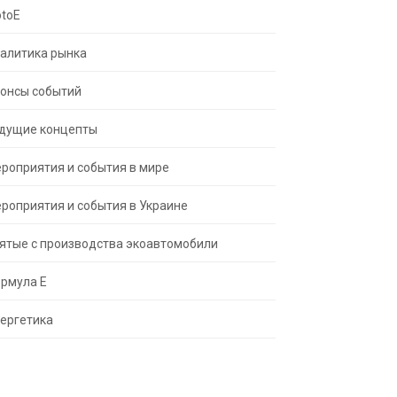
toE
алитика рынка
онсы событий
дущие концепты
роприятия и события в мире
роприятия и события в Украине
ятые с производства экоавтомобили
рмула Е
ергетика