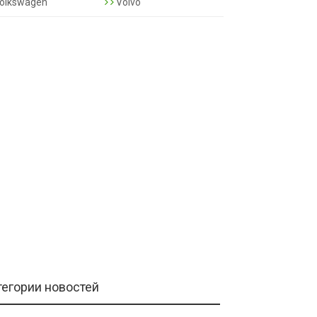
olkswagen
Volvo
тегории новостей