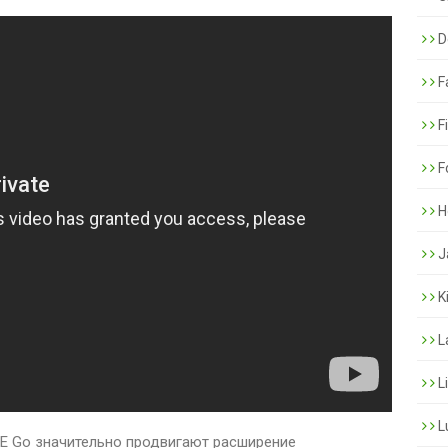
De
F
F
F
H
J
K
L
L
L
WE Go значительно продвигают расширение