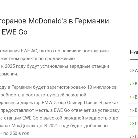
сторанов McDonald’s в Германии
 EWE Go
 компания EWE AG, пятого по величине поставщика
Но
овместном проекте по продвижению
 к 2025 году будут установлены зарядные станции
A
ермании.
B
оду в Германии будет зарегистрировано 10 миллионов
отребность в соответствующей зарядной
B
еральный директор BMW Group Оливер Ципсе. В рамках
 предоставляют места, а EWE Go отвечает за установку
B
ые станции EWE Go с высокой зарядной мощностью до
C
оранах МакДональдс. В 2021 году будет добавлено
 по 250 в год.
C