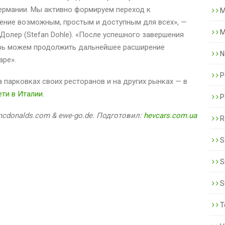
ермании. Мы активно формируем переход к
M
ение возможным, простым и доступным для всех», —
M
Долер (Stefan Dohle). «После успешного завершения
ерь можем продолжить дальнейшее расширение
N
аре».
P
а парковках своих ресторанов и на других рынках — в
ети в Италии
.
P
cdonalds.com & ewe-go.de. Подготовил:
hevcars.com.ua
R
S
S
S
T