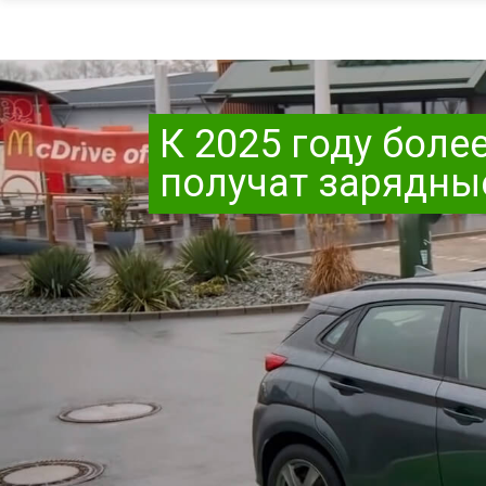
К 2025 году боле
получат зарядны