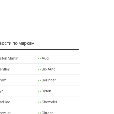
вости по маркам
ston Martin
Audi
entley
Bio Auto
mw
Bollinger
yd
Byton
adillac
Chevrolet
hrysler
Citroen