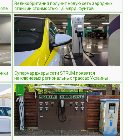
Великобритания получит новую сеть зарядных
ропе
станций стоимостью 1,6 млрд. фунтов
онки
Суперчарджеры сети STRUM появятся
на ключевых региональных трассах Украины