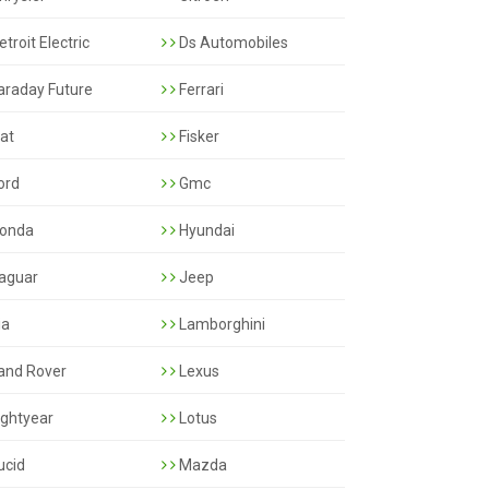
troit Electric
Ds Automobiles
araday Future
Ferrari
iat
Fisker
ord
Gmc
onda
Hyundai
aguar
Jeep
ia
Lamborghini
and Rover
Lexus
ightyear
Lotus
ucid
Mazda