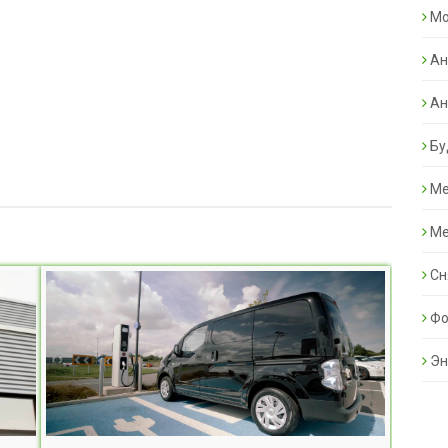
Mo
Ан
Ан
Бу
Ме
Ме
Сн
Фо
Эн