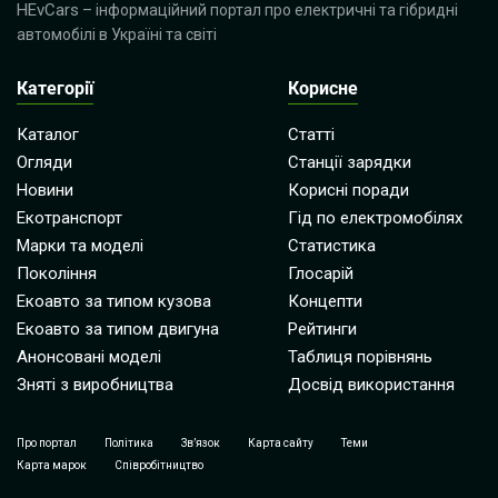
HEvCars
– інформаційний портал про електричні та гібридні
автомобілі в Україні та світі
Категорії
Корисне
Каталог
Статті
Огляди
Станції зарядки
Новини
Корисні поради
Екотранспорт
Гід по електромобілях
Марки та моделі
Статистика
Покоління
Глосарій
Екоавто за типом кузова
Концепти
Екоавто за типом двигуна
Рейтинги
Анонсовані моделі
Таблиця порівнянь
Зняті з виробництва
Досвід використання
Про портал
Політика
Зв’язок
Карта сайту
Теми
Карта марок
Співробітництво