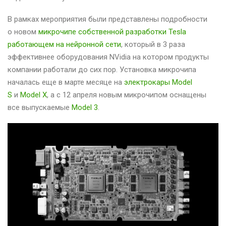
В рамках мероприятия были представлены подробности
о новом
микрочипе собственной разработки Tesla
работающем на нейронной сети
, который в 3 раза
эффективнее оборудования NVidia на котором продукты
компании работали до сих пор. Установка микрочипа
началась еще в марте месяце на
электрокары Model
S
и
Model X
, а с 12 апреля новым микрочипом оснащены
все выпускаемые
Model 3
.