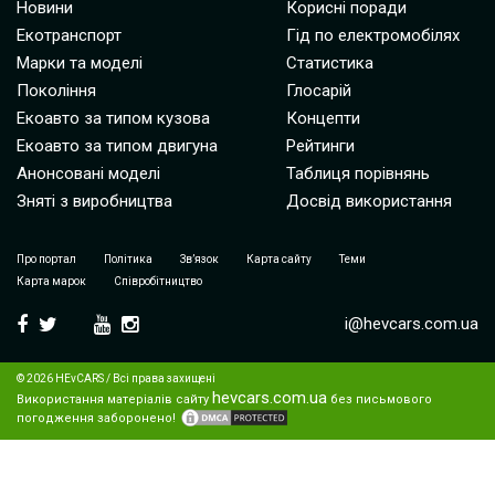
Новини
Корисні поради
Екотранспорт
Гід по електромобілях
Марки та моделі
Статистика
Покоління
Глосарій
Екоавто за типом кузова
Концепти
Екоавто за типом двигуна
Рейтинги
Анонсовані моделі
Таблиця порівнянь
Зняті з виробництва
Досвід використання
Про портал
Політика
Зв’язок
Карта сайту
Теми
Карта марок
Співробітництво
i@hevcars.com.ua
© 2026 HEvCARS / Всі права захищені
hevcars.com.ua
Використання матеріалів сайту
без письмового
погодження заборонено!