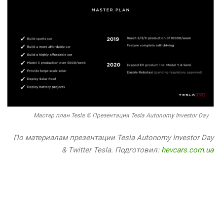
Мастер план Tesla © Презентация Tesla Autonomy Investor Day
По материалам презентации Tesla Autonomy Investor Day
& Twitter Tesla. Подготовил:
hevcars.com.ua