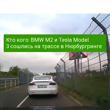
Кто кого: BMW M2 и Tesla Model
3 сошлись на трассе в Нюрбургринге