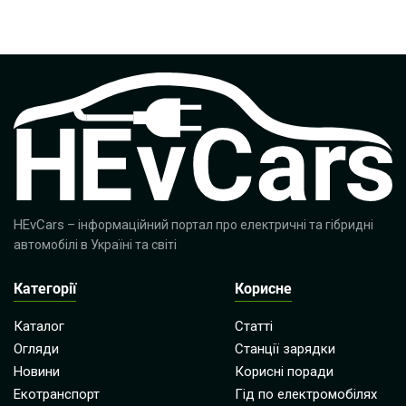
HEvCars
– інформаційний портал про електричні та гібридні
автомобілі в Україні та світі
Категорії
Корисне
Каталог
Статті
Огляди
Станції зарядки
Новини
Корисні поради
Екотранспорт
Гід по електромобілях