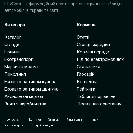
HEvCars
– інформаційний портал про електричні та гібридні
автомобілі в Україні та світі
Категорії
Корисне
Каталог
Статті
Огляди
Станції зарядки
Новини
Корисні поради
Екотранспорт
Гід по електромобілях
Марки та моделі
Статистика
Покоління
Глосарій
Екоавто за типом кузова
Концепти
Екоавто за типом двигуна
Рейтинги
Анонсовані моделі
Таблиця порівнянь
Зняті з виробництва
Досвід використання
Про портал
Політика
Зв’язок
Карта сайту
Теми
Карта марок
Співробітництво