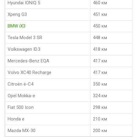
Hyundai IONIQ 5
460 км
Xpeng G3
451 км
BMW iX3
450 км
Tesla Model 3 SR
448 км
Volkswagen ID.3
418 км
Mercedes-Benz EQA
417 км
Volvo XC40 Recharge
417 км
Citroën ë-C4
350 км
Opel Mokka-e
324 км
Fiat 500 Icon
298 км
Honda e
210 км
Mazda MX-30
200 км