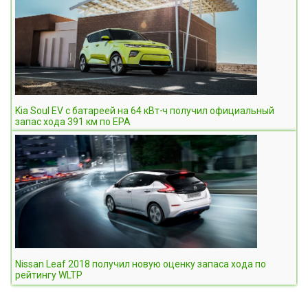
Kia Soul EV c батареей на 64 кВт⋅ч получил официальный
запас хода 391 км по EPA
Nissan Leaf 2018 получил новую оценку запаса хода по
рейтингу WLTP