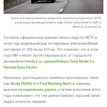
Почти все электромобили превысили заявленный диапазон WLTP,
указанный производителем в ходе летних испытаний от NAF и
Motor.no © nye.naf.no
Согласно официальным данным запаса хода по WLTP, в
этом году модельный ряд тестируемых электромобилей
составлял от 200 км до 610 км. Это означает, что в этом
году NAF и Motor протестировали все, от городского
автомобиля
Honda e
до
дальнобойных Tesla Model 3
и
Hyundai Kona Electric
.
Несколько долгожданных семейных кроссоверов, таких
как
Skoda ENYAQ iV
и
Ford Mustang Mach-e
, наконец,
выехали на
норвежские дороги
, и летние испытания этого
года показывают, что они демонстрируют хороший запас
хода и скорость зарядки.