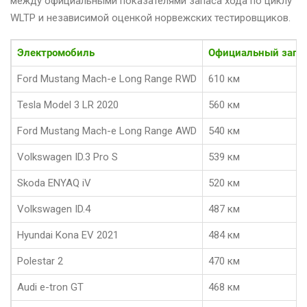
между официальными показателями запаса хода по циклу
WLTP и независимой оценкой норвежских тестировщиков.
Электромобиль
Официальный запас
Ford Mustang Mach-e Long Range RWD
610 км
Tesla Model 3 LR 2020
560 км
Ford Mustang Mach-e Long Range AWD
540 км
Volkswagen ID.3 Pro S
539 км
Skoda ENYAQ iV
520 км
Volkswagen ID.4
487 км
Hyundai Kona EV 2021
484 км
Polestar 2
470 км
Audi e-tron GT
468 км