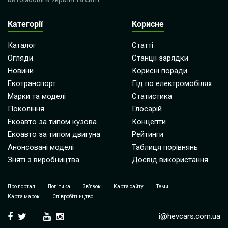
Категорії
Корисне
Каталог
Статті
Огляди
Станції зарядки
Новини
Корисні поради
Екотранспорт
Гід по електромобілях
Марки та моделі
Статистика
Покоління
Глосарій
Екоавто за типом кузова
Концепти
Екоавто за типом двигуна
Рейтинги
Анонсовані моделі
Таблиця порівнянь
Зняті з виробництва
Досвід використання
Про портал
Політика
Зв’язок
Карта сайту
Теми
Карта марок
Співробітництво
i@hevcars.com.ua