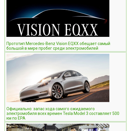
Прототип Mercedes-Benz Vision EQXX обещает самый
большой в мире пробег среди электромобилей
Официально: запас хода самого ожидаемого
электромобиля всех времен Tesla Model 3 составляет 500
км по EPA