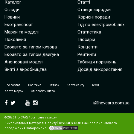
Каталог
Статті
Огляди
Станції зарядки
Новини
Корисні поради
Екотранспорт
Гід по електромобілях
Марки та моделі
Статистика
Покоління
Глосарій
Екоавто за типом кузова
Концепти
Екоавто за типом двигуна
Рейтинги
Анонсовані моделі
Таблиця порівнянь
Зняті з виробництва
Досвід використання
Про портал
Політика
Зв’язок
Карта сайту
Теми
Карта марок
Співробітництво
i@hevcars.com.ua
© 2026 HEvCARS / Всі права захищені
hevcars.com.ua
Використання матеріалів сайту
без письмового
погодження заборонено!