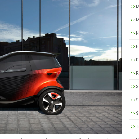
M
M
N
P
P
R
S
S
S
T