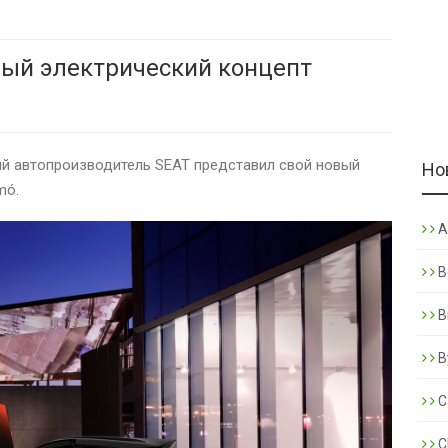
ный электрический концепт
кий автопроизводитель SEAT представил свой новый
Но
mó.
A
B
B
B
C
C