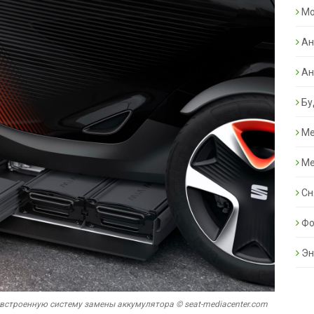
Mo
Ан
Ан
Бу
Ме
Ме
Сн
Фо
Эн
 встроенную систему замены аккумулятора © seat-mediacenter.com