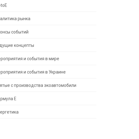
toE
алитика рынка
онсы событий
дущие концепты
роприятия и события в мире
роприятия и события в Украине
ятые с производства экоавтомобили
рмула Е
ергетика