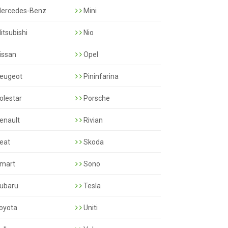
ercedes-Benz
Mini
itsubishi
Nio
issan
Opel
eugeot
Pininfarina
olestar
Porsche
enault
Rivian
eat
Skoda
mart
Sono
ubaru
Tesla
oyota
Uniti