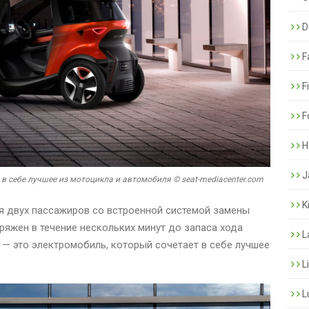
De
F
F
F
H
J
 в себе лучшее из мотоцикла и автомобиля © seat-mediacenter.com
K
 двух пассажиров со встроенной системой замены
ряжен в течение нескольких минут до запаса хода
L
 — это электромобиль, который сочетает в себе лучшее
L
L