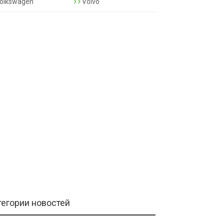
olkswagen
Volvo
тегории новостей