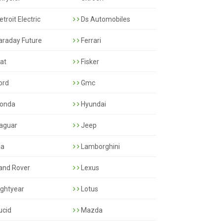
troit Electric
Ds Automobiles
araday Future
Ferrari
iat
Fisker
ord
Gmc
onda
Hyundai
aguar
Jeep
ia
Lamborghini
and Rover
Lexus
ightyear
Lotus
ucid
Mazda