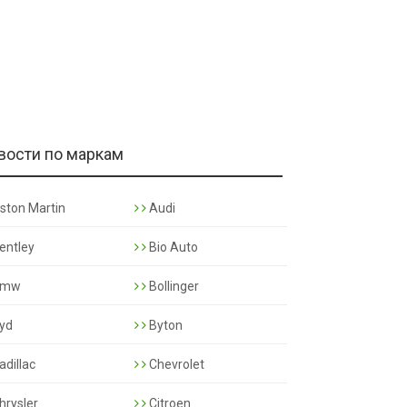
вости по маркам
ston Martin
Audi
entley
Bio Auto
mw
Bollinger
yd
Byton
adillac
Chevrolet
hrysler
Citroen