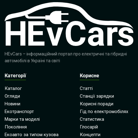
HEvCars
– інформаційний портал про електричні та гібридні
автомобілі в Україні та світі
Категорії
Корисне
Каталог
Статті
Огляди
Станції зарядки
Новини
Корисні поради
Екотранспорт
Гід по електромобілях
Марки та моделі
Статистика
Покоління
Глосарій
Екоавто за типом кузова
Концепти