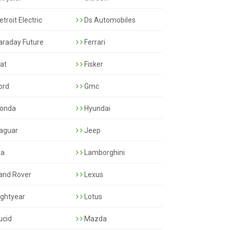
troit Electric
Ds Automobiles
araday Future
Ferrari
iat
Fisker
ord
Gmc
onda
Hyundai
aguar
Jeep
ia
Lamborghini
and Rover
Lexus
ightyear
Lotus
ucid
Mazda