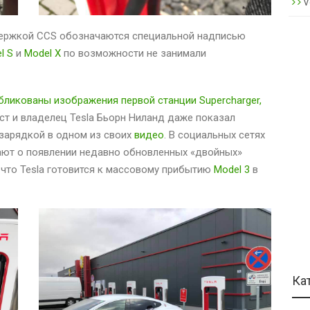
V
держкой CCS обозначаются специальной надписью
l S
и
Model X
по возможности не занимали
бликованы изображения первой станции Supercharger,
аст и владелец Tesla Бьорн Ниланд даже показал
арядкой в ​​одном из своих
видео
. В социальных сетях
ают о появлении недавно обновленных «двойных»
, что Tesla готовится к массовому прибытию
Model 3
в
Ка