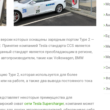
Mo
Ан
Ан
Бу
ие версии которых оснащены зарядным портом Type 2 —
. Принятие компанией Tesla стандарта CCS является
Ме
данный стандарт является преобладающим в регионе,
Ме
 автопроизводители, такие как Volkswagen, BMW
Сн
цию Type 2, которая используется для более
Фо
или на работе, а также два вывода постоянного тока
Эн
редставляет некоторые преимущества для
широкий охват
сети Tesla Supercharger
, компания может
ру для других автопроизводителей, обеспечивая себя