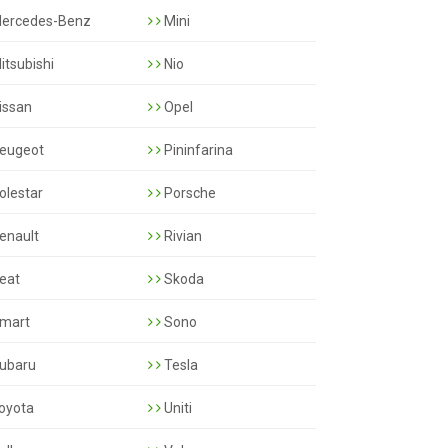
ercedes-Benz
Mini
itsubishi
Nio
issan
Opel
eugeot
Pininfarina
olestar
Porsche
enault
Rivian
eat
Skoda
mart
Sono
ubaru
Tesla
oyota
Uniti