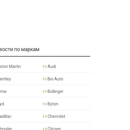
вости по маркам
ston Martin
Audi
entley
Bio Auto
mw
Bollinger
yd
Byton
adillac
Chevrolet
hrysler
Citroen