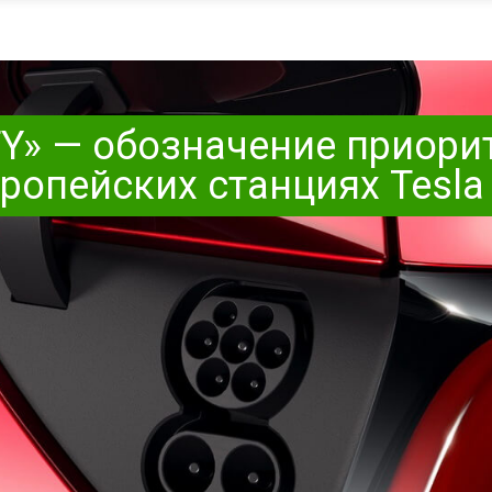
TY» — обозначение приори
вропейских станциях Tesla 