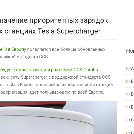
значение приоритетных зарядок
х станциях Tesla Supercharger
l 3 в Европу
появляется все больше обновленных
Но
держкой стандарта CCS.
A
3 будут комплектоваться разъемом CCS Combo
.
свою сеть Supercharger с поддержкой стандарта CCS
B
а Tesla в Европе поделились изображениями станций
модернизация идет полным ходом по всей Европе.
B
B
C
C