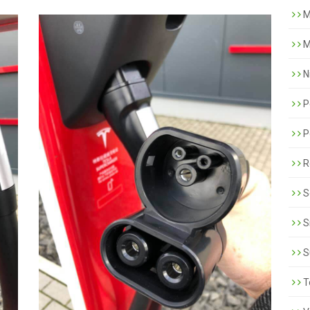
M
M
N
P
P
R
S
S
S
T