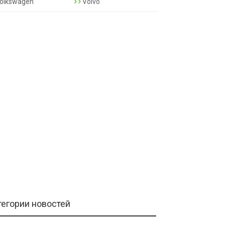
olkswagen
Volvo
тегории новостей