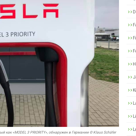
De
F
F
F
H
J
K
L
L
L
ный как «MODEL 3 PRIORITY», обнаружен в Германии © Klaus Schäfer