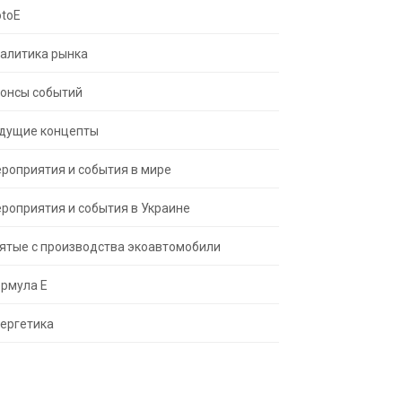
toE
алитика рынка
онсы событий
дущие концепты
роприятия и события в мире
роприятия и события в Украине
ятые с производства экоавтомобили
рмула Е
ергетика