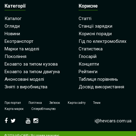
Категорії
Корисне
Каталог
Статті
Огляди
Станції зарядки
Новини
Корисні поради
Екотранспорт
Гід по електромобілях
Марки та моделі
Статистика
Покоління
Глосарій
Екоавто за типом кузова
Концепти
Екоавто за типом двигуна
Рейтинги
Анонсовані моделі
Таблиця порівнянь
Зняті з виробництва
Досвід використання
Про портал
Політика
Зв’язок
Карта сайту
Теми
Карта марок
Співробітництво
i@hevcars.com.ua
© 2026 HEvCARS / Всі права захищені