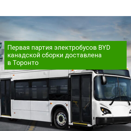
Первая партия электробусов BYD
канадской сборки доставлена
в Торонто