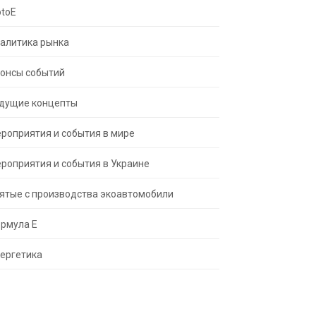
toE
алитика рынка
онсы событий
дущие концепты
роприятия и события в мире
роприятия и события в Украине
ятые с производства экоавтомобили
рмула Е
ергетика