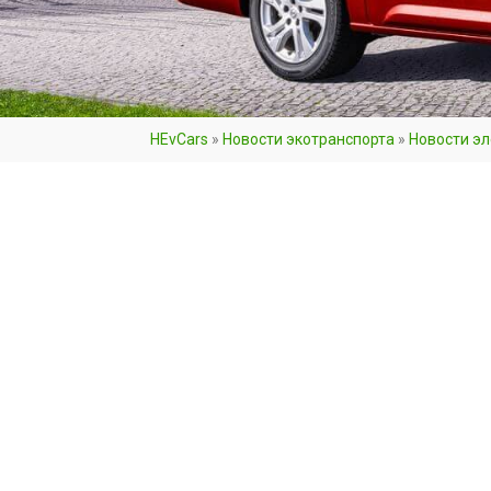
HEvCars
»
Новости экотранспорта
»
Новости э