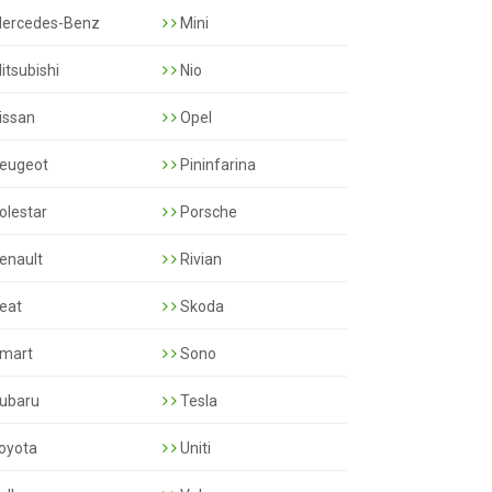
ercedes-Benz
Mini
itsubishi
Nio
issan
Opel
eugeot
Pininfarina
olestar
Porsche
enault
Rivian
eat
Skoda
mart
Sono
ubaru
Tesla
oyota
Uniti