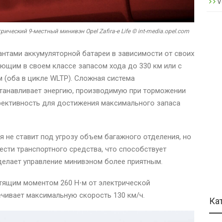
V
рический 9-местный минивэн Opel Zafira-e Life © int-media.opel.com
нтами аккумуляторной батареи в зависимости от своих
ующим в своем классе запасом хода до 330 км или с
м (оба в цикле WLTP). Сложная система
станавливает энергию, производимую при торможении
ективность для достижения максимального запаса
 не ставит под угрозу объем багажного отделения, но
сти транспортного средства, что способствует
делает управление минивэном более приятным.
утящим моментом 260 Н⋅м от электрической
печивает максимальную скорость 130 км/ч.
Ка