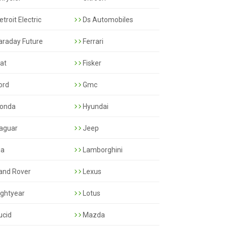
troit Electric
Ds Automobiles
araday Future
Ferrari
iat
Fisker
ord
Gmc
onda
Hyundai
aguar
Jeep
ia
Lamborghini
and Rover
Lexus
ightyear
Lotus
ucid
Mazda