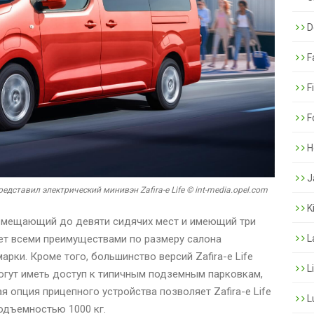
De
F
F
F
H
J
редставил электрический минивэн Zafira-e Life © int-media.opel.com
K
 вмещающий до девяти сидячих мест и имеющий три
дает всеми преимуществами по размеру салона
L
рки. Кроме того, большинство версий Zafira-e Life
L
могут иметь доступ к типичным подземным парковкам,
я опция прицепного устройства позволяет Zafira-e Life
L
одъемностью 1000 кг.