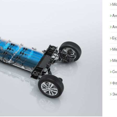
Mo
Ан
Ан
Бу
Ме
Ме
Сн
Фо
Эн