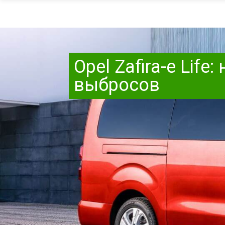
Opel Zafira-e Li
выбросов