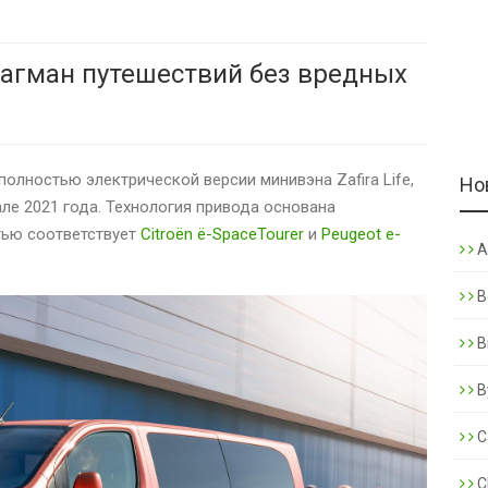
 флагман путешествий без вредных
олностью электрической версии минивэна Zafira Life,
Но
ле 2021 года. Технология привода основана
тью соответствует
Citroën ë-SpaceTourer
и
Peugeot e-
A
B
B
B
C
C