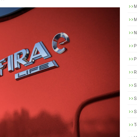
M
M
N
P
P
R
S
S
S
T