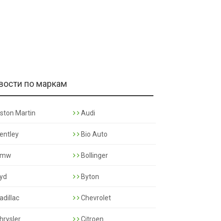
вости по маркам
ston Martin
Audi
entley
Bio Auto
mw
Bollinger
yd
Byton
adillac
Chevrolet
hrysler
Citroen