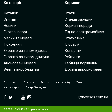
Категорії
Корисне
Каталог
Статті
Огляди
Станції зарядки
Новини
Корисні поради
Екотранспорт
Гід по електромобілях
Марки та моделі
Статистика
Покоління
Глосарій
Екоавто за типом кузова
Концепти
Екоавто за типом двигуна
Рейтинги
Анонсовані моделі
Таблиця порівнянь
Зняті з виробництва
Досвід використання
Про портал
Політика
Зв’язок
Карта сайту
Теми
Карта марок
Співробітництво
i@hevcars.com.ua
© 2026 HEvCARS / Всі права захищені