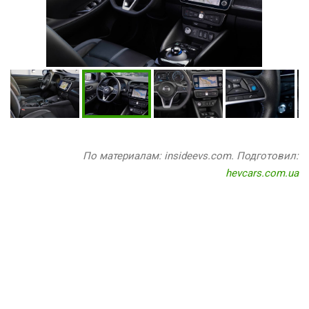
По материалам: insideevs.com. Подготовил:
hevcars.com.ua