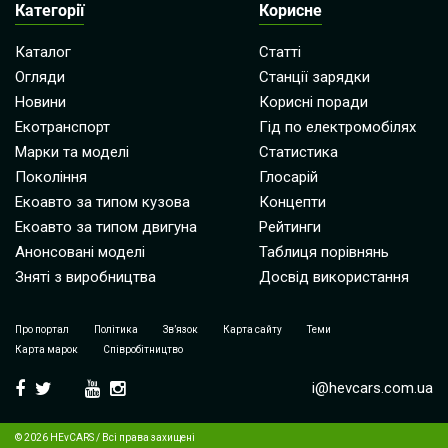
Категорії
Корисне
Каталог
Статті
Огляди
Станції зарядки
Новини
Корисні поради
Екотранспорт
Гід по електромобілях
Марки та моделі
Статистика
Покоління
Глосарій
Екоавто за типом кузова
Концепти
Екоавто за типом двигуна
Рейтинги
Анонсовані моделі
Таблиця порівнянь
Зняті з виробництва
Досвід використання
Про портал
Політика
Зв’язок
Карта сайту
Теми
Карта марок
Співробітництво
i@hevcars.com.ua
© 2026 HEvCARS / Всі права захищені