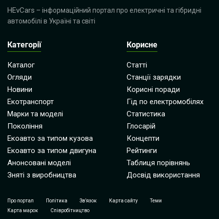
HEvCars
– інформаційний портал про електричні та гібридні
автомобілі в Україні та світі
Категорії
Корисне
Каталог
Статті
Огляди
Станції зарядки
Новини
Корисні поради
Екотранспорт
Гід по електромобілях
Марки та моделі
Статистика
Покоління
Глосарій
Екоавто за типом кузова
Концепти
Екоавто за типом двигуна
Рейтинги
Анонсовані моделі
Таблиця порівнянь
Зняті з виробництва
Досвід використання
Про портал
Політика
Зв’язок
Карта сайту
Теми
Карта марок
Співробітництво