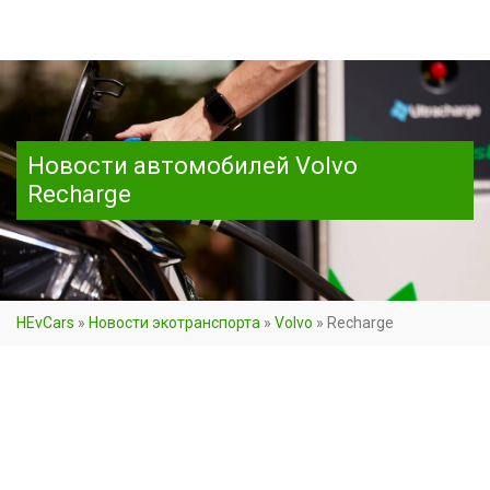
Новости автомобилей Volvo
Recharge
HEvCars
»
Новости экотранспорта
»
Volvo
»
Recharge