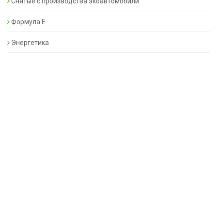
Снятые с производства экоавтомобили
Формула Е
Энергетика