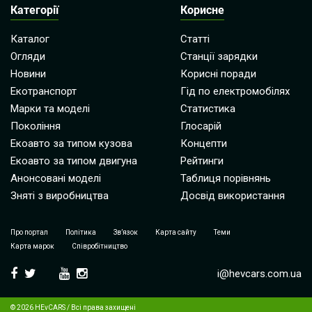
Категорії
Корисне
Каталог
Статті
Огляди
Станції зарядки
Новини
Корисні поради
Екотранспорт
Гід по електромобілях
Марки та моделі
Статистика
Покоління
Глосарій
Екоавто за типом кузова
Концепти
Екоавто за типом двигуна
Рейтинги
Анонсовані моделі
Таблиця порівнянь
Зняті з виробництва
Досвід використання
Про портал
Політика
Зв’язок
Карта сайту
Теми
Карта марок
Співробітництво
i@hevcars.com.ua
© 2026 HEvCARS / Всі права захищені