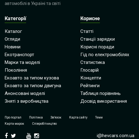
автомобілі в Україні та світі
Категорії
Корисне
Каталог
Статті
Огляди
Станції зарядки
Новини
Корисні поради
Екотранспорт
Гід по електромобілях
Марки та моделі
Статистика
Покоління
Глосарій
Екоавто за типом кузова
Концепти
Екоавто за типом двигуна
Рейтинги
Анонсовані моделі
Таблиця порівнянь
Зняті з виробництва
Досвід використання
Про портал
Політика
Зв’язок
Карта сайту
Теми
Карта марок
Співробітництво
i@hevcars.com.ua