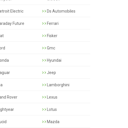
troit Electric
Ds Automobiles
araday Future
Ferrari
iat
Fisker
ord
Gmc
onda
Hyundai
aguar
Jeep
ia
Lamborghini
and Rover
Lexus
ightyear
Lotus
ucid
Mazda