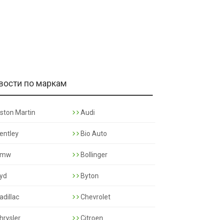
вости по маркам
ston Martin
Audi
entley
Bio Auto
mw
Bollinger
yd
Byton
adillac
Chevrolet
hrysler
Citroen