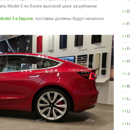
ать Model 3 по более высокой цене за рубежом.
De
Model 3 в Европе
, поставки должны будут начаться
F
F
F
H
J
K
L
L
L