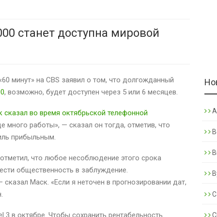
 000 станет доступна мировой
«60 минут» на CBS заявил о том, что долгожданный
Но
00
, возможно, будет доступен через 5 или 6 месяцев.
A
к сказал во время октябрьской телефонной
е много работы», — сказал он тогда, отметив, что
B
иль прибыльным.
B
отметил, что любое несоблюдение этого срока
ести общественность в заблуждение.
B
 сказал Маск. «Если я неточен в прогнозировании дат,
.
C
l 3 в октябре. Чтобы сохранить рентабельность
C