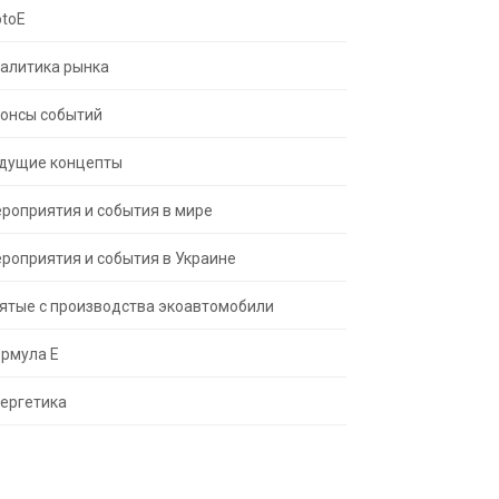
toE
алитика рынка
онсы событий
дущие концепты
роприятия и события в мире
роприятия и события в Украине
ятые с производства экоавтомобили
рмула Е
ергетика