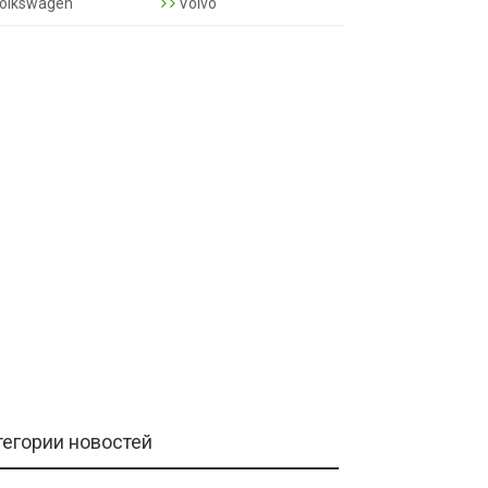
olkswagen
Volvo
тегории новостей