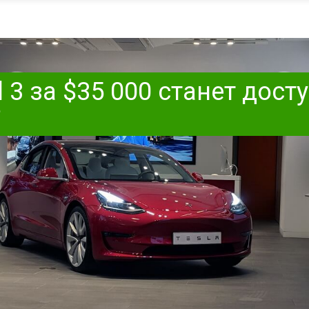
l 3 за $35 000 станет дос
?