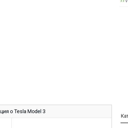
V
ия о Tesla Model 3
Ка