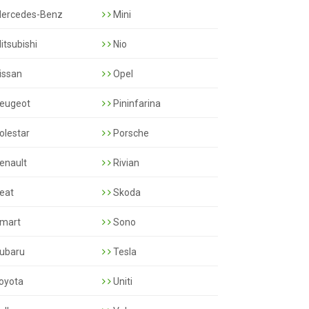
ercedes-Benz
Mini
itsubishi
Nio
issan
Opel
eugeot
Pininfarina
olestar
Porsche
enault
Rivian
eat
Skoda
mart
Sono
ubaru
Tesla
oyota
Uniti