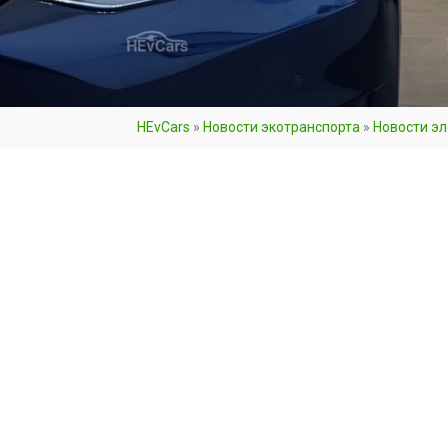
HEvCars
»
Новости экотранспорта
»
Новости э