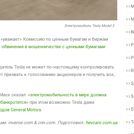
M
M
Электромобиль Tesla Model 3
N
не «уважает» Комиссию по ценным бумагам и биржам
P
л обвинения в мошенничестве с ценными бумагами
P
датель Tesla не может по-настоящему контролировать
R
ет призвать к голосованию акционеров и получить все,
S
Маск сказал: «
электромобильность в мире должна
S
обанкротится
» при этом возможно Tesla даже
S
одов General Motors
.
T
ам: inverse.com & cnn.com. Подготовил:
hevcars.com.ua