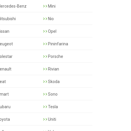
ercedes-Benz
Mini
itsubishi
Nio
issan
Opel
eugeot
Pininfarina
olestar
Porsche
enault
Rivian
eat
Skoda
mart
Sono
ubaru
Tesla
oyota
Uniti