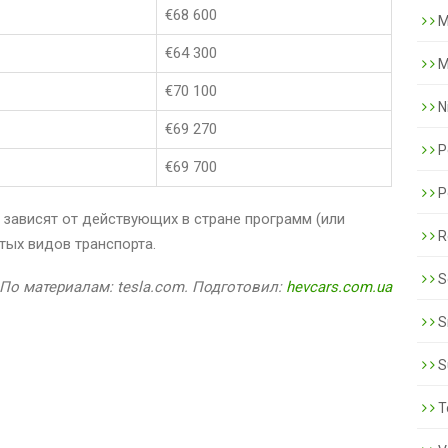
€68 600
M
€64 300
M
€70 100
N
€69 270
P
€69 700
P
 зависят от действующих в стране программ (или
R
тых видов транспорта.
S
По материалам: tesla.com. Подготовил:
hevcars.com.ua
S
S
T