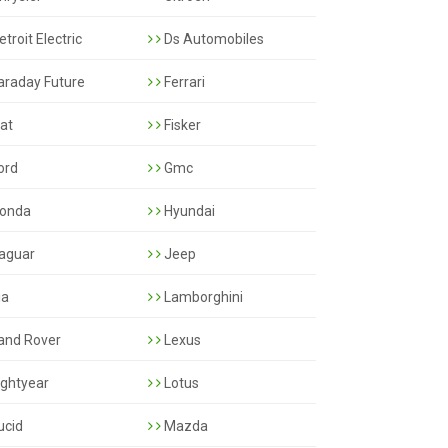
troit Electric
Ds Automobiles
araday Future
Ferrari
iat
Fisker
ord
Gmc
onda
Hyundai
aguar
Jeep
ia
Lamborghini
and Rover
Lexus
ightyear
Lotus
ucid
Mazda