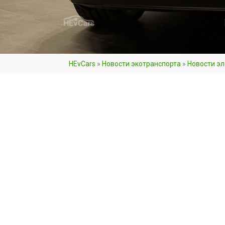
HEvCars
»
Новости экотранспорта
»
Новости э