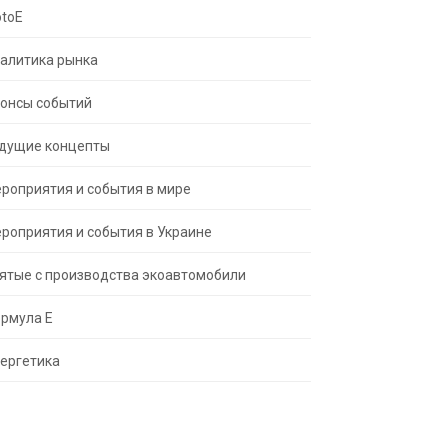
toE
алитика рынка
онсы событий
дущие концепты
роприятия и события в мире
роприятия и события в Украине
ятые с производства экоавтомобили
рмула Е
ергетика