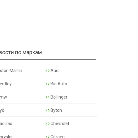
вости по маркам
ston Martin
Audi
entley
Bio Auto
mw
Bollinger
yd
Byton
adillac
Chevrolet
hrysler
Citroen