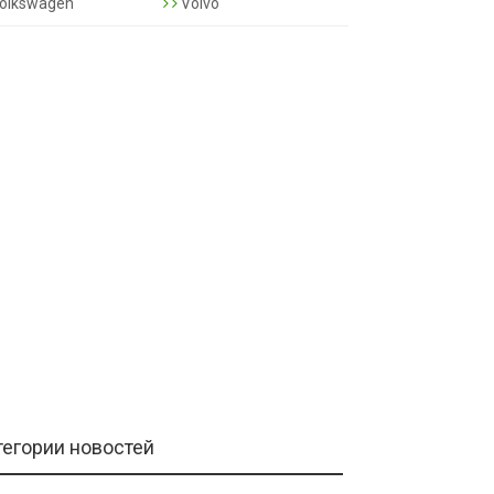
olkswagen
Volvo
тегории новостей