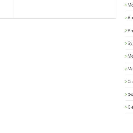
Mo
Ан
Ан
Бу
Ме
Ме
Сн
Фо
Эн