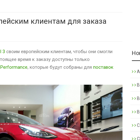
опейским клиентам для заказа
l 3
своим европейским клиентам, чтобы они смогли
Но
стоящее время к заказу доступны только
и
Performance
, которые будут собраны для
поставок
A
B
B
B
C
C