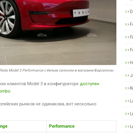
De
F
F
F
H
esla Model 3 Performance с белым салоном в магазине Барселоны
J
ких клиентов Model 3 в конфигураторе
доступен
K
Combo
.
L
ропейских рынков не одинакова, вот несколько
L
ange
Performance
L